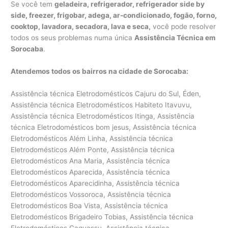
Se você tem
geladeira, refrigerador, refrigerador side by
side, freezer, frigobar, adega, ar-condicionado, fogão, forno,
cooktop, lavadora, secadora, lava e seca,
você pode resolver
todos os seus problemas numa única
Assistência Técnica em
Sorocaba
.
Atendemos todos os bairros na cidade de Sorocaba:
Assistência técnica Eletrodomésticos Cajuru do Sul, Éden, Assistência técnica Eletrodomésticos Habiteto Itavuvu, Assistência técnica Eletrodomésticos Itinga, Assistência técnica Eletrodomésticos bom jesus, Assistência técnica Eletrodomésticos Além Linha, Assistência técnica Eletrodomésticos Além Ponte, Assistência técnica Eletrodomésticos Ana Maria, Assistência técnica Eletrodomésticos Aparecida, Assistência técnica Eletrodomésticos Aparecidinha, Assistência técnica Eletrodomésticos Vossoroca, Assistência técnica Eletrodomésticos Boa Vista, Assistência técnica Eletrodomésticos Brigadeiro Tobias, Assistência técnica Eletrodomésticos Caguassu, Assistência técnica Eletrodomésticos Caputera, Assistência técnica Eletrodomésticos Central Parque Sorocaba, Assistência técnica Eletrodomésticos Centro, Assistência técnica Eletrodomésticos Chácara Três Marias, Assistência técnica Eletrodomésticos Chácaras Reunidas São Jorge, Assistência técnica Eletrodomésticos Cidade Jardim, Assistência técnica Eletrodomésticos Condomínio Golden Park Residence, Assistência técnica Eletrodomésticos Condomínio Residencial Village D’Avignon, Assistência técnica Eletrodomésticos Condomínio Residencial Village Vert, Assistência técnica Eletrodomésticos Conjunto Habitacional Doutor Ulisses Guimarães, Assistência técnica Eletrodomésticos Conjunto Habitacional Herbert de Souza, Assistência técnica Eletrodomésticos Conjunto Habitacional Júlio de Mesquita Filho, Assistência técnica Eletrodomésticos Conjunto Habitacional Professor Benedicto Cleto, Assistência técnica Eletrodomésticos Conjunto Residencial Jardim Villagio Torino, Assistência técnica Eletrodomésticos Granja Olga I, Assistência técnica Eletrodomésticos Granja Olga II, Assistência técnica Eletrodomésticos Granja Olga III, Assistência técnica Eletrodomésticos Habiteto – Ana Paula Eleutério, Assistência técnica Eletrodomésticos Horto Florestal, Assistência técnica Eletrodomésticos Ibiti Royal Park, Assistência técnica Eletrodomésticos Inhayba, Assistência técnica Eletrodomésticos Ipanema das Pedras, Assistência técnica Eletrodomésticos Ipanema do Meio, Assistência técnica Eletrodomésticos Ipanema Ville, Assistência técnica Eletrodomésticos Ipatinga, Assistência técnica Eletrodomésticos Ipiranga, Assistência técnica Eletrodomésticos Iporanga, Assistência técnica Eletrodomésticos Itavuvu, Assistência técnica Eletrodomésticos Jardim Abaeté, Assistência técnica Eletrodomésticos Jardim Abatiá, Assistência técnica Eletrodomésticos Jardim Aeroporto, Assistência técnica Eletrodomésticos Jardim Alegria, Assistência técnica Eletrodomésticos Jardim Alpes de Sorocaba, Assistência técnica Eletrodomésticos Jardim Altos do Itavuvu, Assistência técnica Eletrodomésticos Jardim Alvorada, Assistência técnica Eletrodomésticos Jardim Amalia, Assistência técnica Eletrodomésticos Jardim América, Assistência técnica Eletrodomésticos Jardim Americano, Assistência técnica Eletrodomésticos Jardim Ana Maria, Assistência técnica Eletrodomésticos Jardim Astro, Assistência técnica Eletrodomésticos Jardim Atílio Silvano, Assistência técnica Eletrodomésticos Jardim Avore Pilungo, Assistência técnica Eletrodomésticos Jardim Bandeirantes, Assistência técnica Eletrodomésticos Jardim Bertanha, Assistência técnica Eletrodomésticos Jardim Betânia, Assistência técnica Eletrodomésticos Jardim Boa Esperança, Assistência técnica Eletrodomésticos Jardim Bonsucesso, Assistência técnica Eletrodomésticos Jardim Botucatu, Assistência técnica Eletrodomésticos Jardim Brasilândia, Assistência técnica Eletrodomésticos Jardim Califórnia, Assistência técnica Eletrodomésticos Jardim Camila, Assistência técnica Eletrodomésticos Jardim Campos do Conde II, Assistência técnica Eletrodomésticos Jardim Capitão, Assistência técnica Eletrodomésticos Jardim Carolina, Assistência técnica Eletrodomésticos Jardim Casa Branca, Assistência técnica Eletrodomésticos Jardim Celeste, Assistência técnica Eletrodomésticos Jardim Constantino Matucci, Assistência técnica Eletrodomésticos Jardim Copaíba, Assistência técnica Eletrodomésticos Jardim Cruzeiro do Sul, Assistência técnica Eletrodomésticos Jardim das Acácias, Assistência técnica Eletrodomésticos Jardim das Azaléias, Assistência técnica Eletrodomésticos Jardim das Estrelas, Assistência técnica Eletrodomésticos Jardim das Flores, Assistência técnica Eletrodomésticos Jardim das Magnólias, Assistência técnica Eletrodomésticos Jardim do Carmo, Assistência técnica Eletrodomésticos Jardim do Paço, Assistência técnica Eletrodomésticos Jardim do Sol, Assistência técnica Eletrodomésticos Jardim Dois Corações, Assistência técnica Eletrodomésticos Jardim dos Estados, Assistência técnica Eletrodomésticos Jardim dos Pássaros, Assistência técnica Eletrodomésticos Jardim Eden Ville, Assistência técnica Eletrodomésticos Jardim Edgar Marques, Assistência técnica Eletrodomésticos Jardim Eliana, Assistência técnica Eletrodomésticos Jardim Eltonville, Assistência técnica Eletrodomésticos Jardim Embaixador, Assistência técnica Eletrodomésticos Jardim Emília, Assistência técnica Eletrodomésticos Jardim Eucalíptos, Assistência técnica Eletrodomésticos Jardim Europa, Assistência técnica Eletrodomésticos Jardim Excelsior, Assistência técnica Eletrodomésticos Jardim Faculdade, Assistência técnica Eletrodomésticos Jardim Ferreira, Assistência técnica Eletrodomésticos Jardim Flamboyant, Assistência técnica Eletrodomésticos Jardim Francini, Assistência técnica Eletrodomésticos Jardim Germiniani, Assistência técnica Eletrodomésticos Jardim Golden Park Residencial, Assistência técnica Eletrodomésticos Jardim Gonçalves, Assistência técnica Eletrodomésticos Jardim Gramados de Sorocaba, Assistência técnica Eletrodomésticos Jardim Guadalajara, Assistência técnica Eletrodomésticos Jardim Guadalupe, Assistência técnica Eletrodomésticos Jardim Guaíba, Assistência técnica Eletrodomésticos Jardim Guarujá, Assistência técnica Eletrodomésticos Jardim Gutierres, Assistência técnica Eletrodomésticos Jardim Harmonia, Assistência técnica Eletrodomésticos Jardim Helena Cristina, Assistência técnica Eletrodomésticos Jardim Henrique, Assistência técnica Eletrodomésticos Assistência técnica Eletrodomésticos Jardim Horizonte, Assistência técnica Eletrodomésticos Jardim Humberto de Campos, Assistência técnica Eletrodomésticos Jardim Hungares, Assistência técnica Eletrodomésticos Jardim Ibiti do Paço, Assistência técnica Eletrodomésticos Jardim Imperial, Assistência técnica Eletrodomésticos Jardim Ipanema, Assistência técnica Eletrodomésticos Jardim Ipê, Assistência técnica Eletrodomésticos Jardim Isaura, Assistência técnica Eletrodomésticos Jardim Itália, Assistência técnica Eletrodomésticos Jardim Itanguá, Assistência técnica Eletrodomésticos Jardim Itapemirim, Assistência técnica Eletrodomésticos Assistência técnica Eletrodomésticos Jardim Itapuã, Assistência técnica Eletrodomésticos Jardim J S Carvalho, Assistência técnica Eletrodomésticos Jardim Jatobá, Assistência técnica Eletrodomésticos Jardim Josane, Assistência técnica Eletrodomésticos Jardim Judith, Assistência técnica Eletrodomésticos Jardim Juliana, Assistência técnica Eletrodomésticos Jardim Leandro Dromani, Assistência técnica Eletrodomésticos Jardim Leocádia, Assistência técnica Eletrodomésticos Jardim Liberdade, Assistência técnica Eletrodomésticos Jardim Los Angeles, Assistência técnica Eletrodomésticos Jardim Luciana Maria, Assistência técnica Eletrodomésticos Jardim Marcelo Augusto, Assistência técnica Eletrodomésticos Jardim Marco Antônio, Assistência técnica Eletrodomésticos Jardim Maria Antônia Prado, Assistência técnica Eletrodomésticos Jardim Maria Cristina, Assistência técnica Eletrodomésticos Jardim Maria do Carmo, Assistência técnica Eletrodomésticos Jardim Maria Elvira, Assistência técnica Eletrodomésticos Jardim Maria Eugênia, Assistência técnica Eletrodomésticos Jardim Marnilda, Assistência técnica Eletrodomésticos Jardim Millenium, Assistência técnica Eletrodomésticos Jardim Monte Hey, Assistência técnica Eletrodomésticos Jardim Monteiro, Assistência técnica Eletrodomésticos Jardim Monterrey, Assistência técnica Eletrodomésticos Jardim Montevidéo, Assistência técnica Eletrodomésticos Jardim Montreal, Assistência técnica Eletrodomésticos Jardim Morumbi, Assistência técnica Eletrodomésticos Jardim Nair, Assistência técnica Eletrodomésticos Jardim Nápoli, Assistência técnica Eletrodomésticos Jardim Nilton Torres, Assistência técnica Eletrodomésticos Jardim Nogueira, Assistência técnica Eletrodomésticos Jardim Nova Aparecidinha, Assistência técnica Eletrodomésticos Jardim Nova Esperança, Assistência técnica Eletrodomésticos Jardim Nova Ipanema, Assistência técnica Eletrodomésticos Jardim Nova Manchester, Assistência técnica Eletrodomésticos Jardim Novo Eldorado, Assistência técnica Eletrodomésticos Jardim Novo Horizonte, Assistência técnica Eletrodomésticos Jardim Novo Mundo, Assistência técnica Eletrodomésticos Jardim Pacaembu, Assistência técnica Eletrodomésticos Jardim Pagliato, Assistência técnica Eletrodomésticos Jardim Parada do Alto, Assistência técnica Eletrodomésticos Jardim Paraíso, Assistência técnica Eletrodomésticos Jardim Paraná, Assistência técnica Eletrodomésticos Jardim Paulista, Assistência técnica Eletrodomésticos Jardim Paulistano, Assistência técnica Eletrodomésticos Jardim Piazza di Roma, Assistência técnica Eletrodomésticos Jardim Piazza Di Roma II, Assistência técnica Eletrodomésticos Jardim Piratininga, Assistência técnica Eletrodomésticos Jardim Pires de Mello, Assistência técnica Eletrodomésticos Jardim Pitangui, Assistência técnica Eletrodomésticos Jardim Planalto, Assistência técnica Eletrodomésticos Jardim Portal da Colina, Assistência técnica Eletrodomésticos Jardim Portal da Primavera, Assistência técnica Eletrodomésticos Jardim Portal do Itavuvu, Assistência técnica Eletrodomésticos Jardim Portobello, Assistência técnica Eletrodomésticos Jardim Portugal, Assistência técnica Eletrodomésticos Jardim Prestes de Barros, Assistência técnica Eletrodom