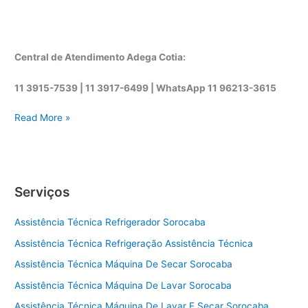
Central de Atendimento Adega Cotia:
11 3915-7539 | 11 3917-6499 |
WhatsApp
11 96213-3615
A
Read More »
s
s
i
s
Serviços
t
ê
Assistência Técnica Refrigerador Sorocaba
n
c
Assistência Técnica Refrigeração Assistência Técnica
i
Assistência Técnica Máquina De Secar Sorocaba
a
t
Assistência Técnica Máquina De Lavar Sorocaba
é
Assistência Técnica Máquina De Lavar E Secar Sorocaba