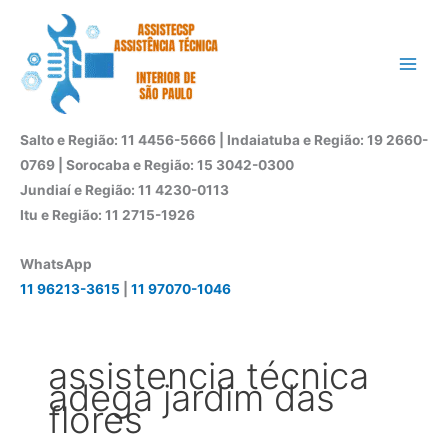
Ir
para
o
conteúdo
Salto e Região: 11 4456-5666 | Indaiatuba e Região: 19 2660-
0769 | Sorocaba e Região: 15 3042-0300
Jundiaí e Região: 11 4230-0113
Itu e Região: 11 2715-1926
WhatsApp
11 96213-3615
|
11 97070-1046
assistencia técnica
adega jardim das
flores