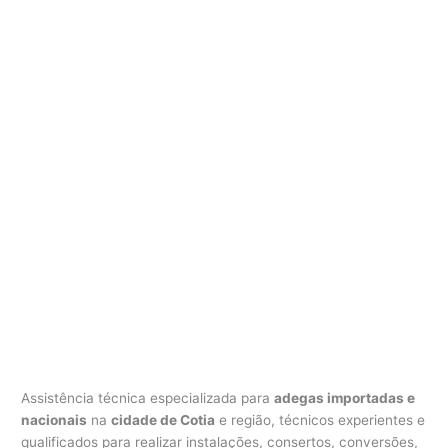
d
e
g
a
Assistência técnica especializada para
adegas importadas e
nacionais
na
cidade de Cotia
e região, técnicos experientes e
qualificados para realizar instalações, consertos, conversões,