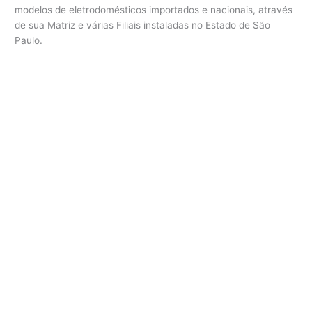
c
modelos de eletrodomésticos importados e nacionais, através
a
de sua Matriz e várias Filiais instaladas no Estado de São
a
Paulo.
d
e
g
a
C
o
t
i
a