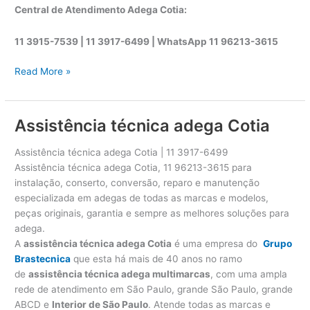
Central de Atendimento Adega Cotia:
11 3915-7539 | 11 3917-6499 |
WhatsApp
11 96213-3615
A
Read More »
s
s
i
Assistência técnica adega Cotia
s
t
Assistência técnica adega Cotia | 11 3917-6499
ê
Assistência técnica adega Cotia, 11 96213-3615 para
n
instalação, conserto, conversão, reparo e manutenção
c
especializada em adegas de todas as marcas e modelos,
i
peças originais, garantia e sempre as melhores soluções para
a
adega.
t
A
assistência técnica adega Cotia
é uma empresa do
Grupo
é
Brastecnica
que esta há mais de 40 anos no ramo
c
de
assistência técnica adega multimarcas
, com uma ampla
n
rede de atendimento em São Paulo, grande São Paulo, grande
i
ABCD e
Interior de São Paulo
. Atende todas as marcas e