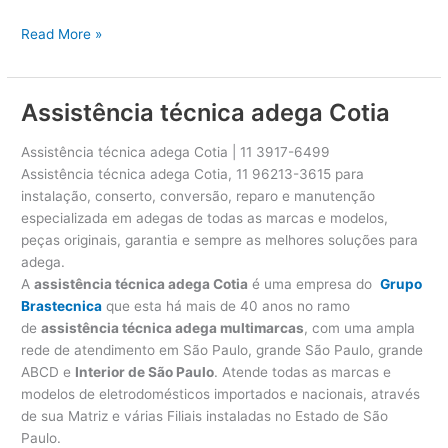
A
Read More »
s
s
i
Assistência técnica adega Cotia
s
t
Assistência técnica adega Cotia | 11 3917-6499
ê
Assistência técnica adega Cotia, 11 96213-3615 para
n
instalação, conserto, conversão, reparo e manutenção
c
especializada em adegas de todas as marcas e modelos,
i
peças originais, garantia e sempre as melhores soluções para
a
adega.
t
A
assistência técnica adega Cotia
é uma empresa do
Grupo
é
Brastecnica
que esta há mais de 40 anos no ramo
c
de
assistência técnica adega multimarcas
, com uma ampla
n
rede de atendimento em São Paulo, grande São Paulo, grande
i
ABCD e
Interior de São Paulo
. Atende todas as marcas e
c
modelos de eletrodomésticos importados e nacionais, através
a
de sua Matriz e várias Filiais instaladas no Estado de São
a
Paulo.