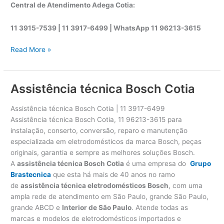
Central de Atendimento Adega Cotia:
11 3915-7539 | 11 3917-6499 |
WhatsApp
11 96213-3615
A
Read More »
s
s
i
Assistência técnica Bosch Cotia
s
t
Assistência técnica Bosch Cotia | 11 3917-6499
ê
Assistência técnica Bosch Cotia, 11 96213-3615 para
n
instalação, conserto, conversão, reparo e manutenção
c
especializada em eletrodomésticos da marca Bosch, peças
i
originais, garantia e sempre as melhores soluções Bosch.
a
A
assistência técnica Bosch Cotia
é uma empresa do
Grupo
t
Brastecnica
que esta há mais de 40 anos no ramo
é
de
assistência técnica eletrodomésticos Bosch
, com uma
c
ampla rede de atendimento em São Paulo, grande São Paulo,
n
grande ABCD e
Interior de São Paulo
. Atende todas as
i
marcas e modelos de eletrodomésticos importados e