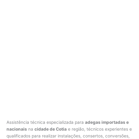
e
g
a
C
o
t
i
a
Assistência técnica especializada para
adegas importadas e
nacionais
na
cidade de Cotia
e região, técnicos experientes e
qualificados para realizar instalações, consertos, conversões,