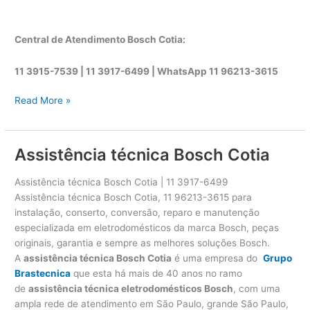
Central de Atendimento Bosch Cotia:
11 3915-7539 | 11 3917-6499 |
WhatsApp
11 96213-3615
A
Read More »
s
s
i
Assistência técnica Bosch Cotia
s
t
Assistência técnica Bosch Cotia | 11 3917-6499
ê
Assistência técnica Bosch Cotia, 11 96213-3615 para
n
instalação, conserto, conversão, reparo e manutenção
c
especializada em eletrodomésticos da marca Bosch, peças
i
originais, garantia e sempre as melhores soluções Bosch.
a
A
assistência técnica Bosch Cotia
é uma empresa do
Grupo
t
Brastecnica
que esta há mais de 40 anos no ramo
é
de
assistência técnica eletrodomésticos Bosch
, com uma
c
ampla rede de atendimento em São Paulo, grande São Paulo,