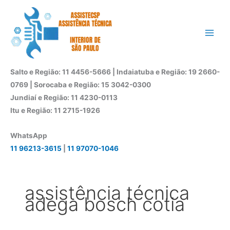
Ir
para
o
conteúdo
Salto e Região: 11 4456-5666 | Indaiatuba e Região: 19 2660-
0769 | Sorocaba e Região: 15 3042-0300
Jundiaí e Região: 11 4230-0113
Itu e Região: 11 2715-1926
WhatsApp
11 96213-3615
|
11 97070-1046
assistência técnica
adega bosch cotia