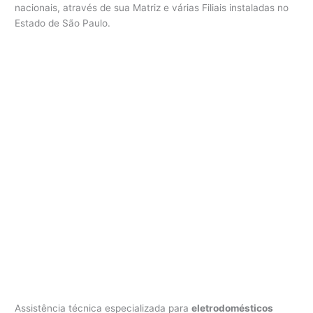
c
nacionais, através de sua Matriz e várias Filiais instaladas no
a
Estado de São Paulo.
a
d
e
g
a
C
o
t
i
a
Assistência técnica especializada para
eletrodomésticos