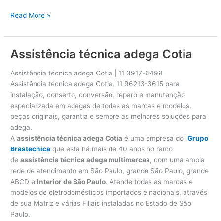
A
Read More »
s
s
i
Assistência técnica adega Cotia
s
t
Assistência técnica adega Cotia | 11 3917-6499
ê
Assistência técnica adega Cotia, 11 96213-3615 para
n
instalação, conserto, conversão, reparo e manutenção
c
especializada em adegas de todas as marcas e modelos,
i
peças originais, garantia e sempre as melhores soluções para
a
adega.
t
A
assistência técnica adega Cotia
é uma empresa do
Grupo
é
Brastecnica
que esta há mais de 40 anos no ramo
c
de
assistência técnica adega multimarcas
, com uma ampla
n
rede de atendimento em São Paulo, grande São Paulo, grande
i
ABCD e
Interior de São Paulo
. Atende todas as marcas e
c
modelos de eletrodomésticos importados e nacionais, através
a
de sua Matriz e várias Filiais instaladas no Estado de São
a
Paulo.
d