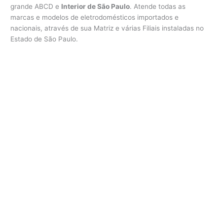
n
grande ABCD e
Interior de São Paulo
. Atende todas as
i
marcas e modelos de eletrodomésticos importados e
c
nacionais, através de sua Matriz e várias Filiais instaladas no
a
Estado de São Paulo.
B
o
s
c
h
C
o
t
i
a