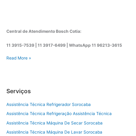
Central de Atendimento Bosch Cotia:
11 3915-7539 | 11 3917-6499 |
WhatsApp
11 96213-3615
A
Read More »
s
s
i
s
Serviços
t
ê
Assistência Técnica Refrigerador Sorocaba
n
c
Assistência Técnica Refrigeração Assistência Técnica
i
Assistência Técnica Máquina De Secar Sorocaba
a
t
Assistência Técnica Máquina De Lavar Sorocaba