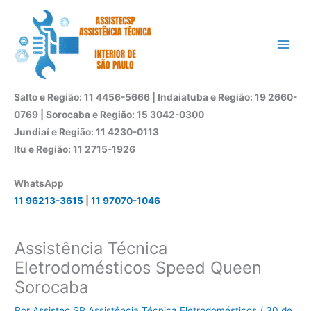
Ir
para
o
conteúdo
Salto e Região: 11 4456-5666 | Indaiatuba e Região: 19 2660-
0769 | Sorocaba e Região: 15 3042-0300
Jundiaí e Região: 11 4230-0113
Itu e Região: 11 2715-1926
WhatsApp
11 96213-3615
|
11 97070-1046
Assistência Técnica
Eletrodomésticos Speed Queen
Sorocaba
Por
Assistec SP Assistência Técnica Eletrodomésticos
/
30 de