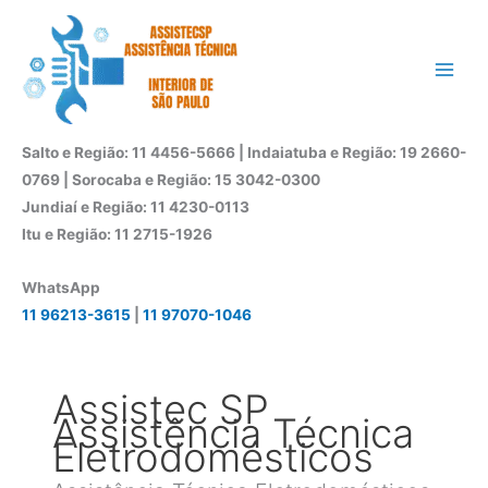
Ir
para
o
conteúdo
Salto e Região: 11 4456-5666 | Indaiatuba e Região: 19 2660-
0769 | Sorocaba e Região: 15 3042-0300
Jundiaí e Região: 11 4230-0113
Itu e Região: 11 2715-1926
WhatsApp
11 96213-3615
|
11 97070-1046
Assistec SP
Assistência Técnica
Eletrodomésticos