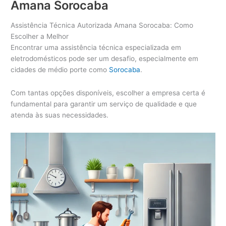
Amana Sorocaba
t
ê
Assistência Técnica Autorizada Amana Sorocaba: Como
n
Escolher a Melhor
c
Encontrar uma assistência técnica especializada em
i
eletrodomésticos pode ser um desafio, especialmente em
a
cidades de médio porte como
Sorocaba
.
T
é
Com tantas opções disponíveis, escolher a empresa certa é
c
fundamental para garantir um serviço de qualidade e que
n
atenda às suas necessidades.
i
c
a
A
d
e
g
a
S
o