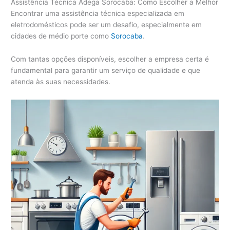
Assistência Técnica Adega Sorocaba: Como Escolher a Melhor
n
Encontrar uma assistência técnica especializada em
c
eletrodomésticos pode ser um desafio, especialmente em
i
cidades de médio porte como
Sorocaba
.
a
T
Com tantas opções disponíveis, escolher a empresa certa é
é
fundamental para garantir um serviço de qualidade e que
c
atenda às suas necessidades.
n
i
c
a
S
e
c
a
d
o
r
a
S