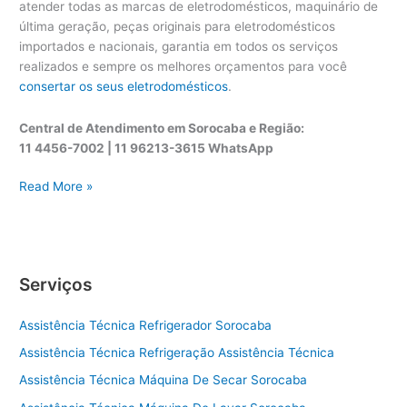
o
atender todas as marcas de eletrodomésticos, maquinário de
r
última geração, peças originais para eletrodomésticos
o
importados e nacionais, garantia em todos os serviços
c
realizados e sempre os melhores orçamentos para você
a
consertar os seus eletrodomésticos
.
b
a
Central de Atendimento em Sorocaba e Região:
11 4456-7002 | 11 96213-3615 WhatsApp
A
Read More »
s
s
i
s
Serviços
t
ê
Assistência Técnica Refrigerador Sorocaba
n
c
Assistência Técnica Refrigeração Assistência Técnica
i
Assistência Técnica Máquina De Secar Sorocaba
a
t