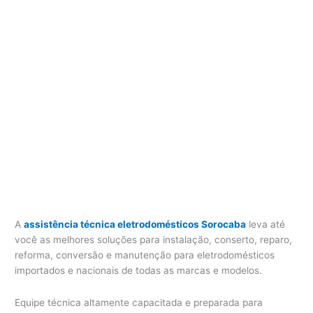
i
c
a
e
l
e
t
r
o
d
o
m
é
s
t
A
assistência técnica eletrodomésticos Sorocaba
leva até
i
você as melhores soluções para instalação, conserto, reparo,
c
reforma, conversão e manutenção para eletrodomésticos
o
importados e nacionais de todas as marcas e modelos.
s
S
Equipe técnica altamente capacitada e preparada para