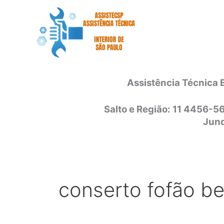
Ir
para
o
conteúdo
Assistência Técnica 
Salto e Região: 11 4456-5
Jund
conserto fofão be