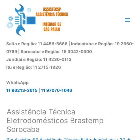
Ir
para
o
conteúdo
Salto e Região: 11 4456-5666 | Indaiatuba e Região: 19 2660-
0769 | Sorocaba e Região: 15 3042-0300
Jundiaí e Região: 11 4230-0113
Itu e Região: 11 2715-1926
WhatsApp
11 96213-3615
|
11 97070-1046
Assistência Técnica
Eletrodomésticos Brastemp
Sorocaba
Por
Assistec SP Assistência Técnica Eletrodomésticos
/
30 de