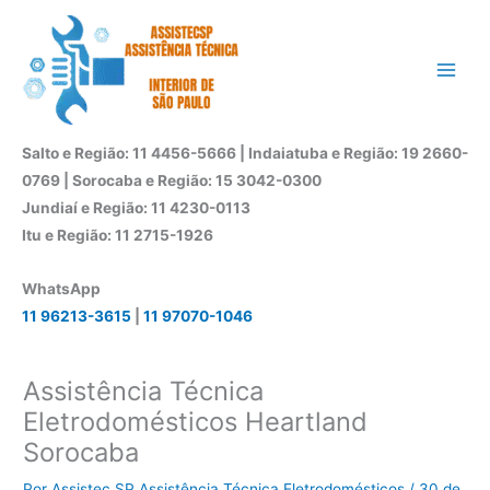
Ir
para
o
conteúdo
Salto e Região: 11 4456-5666 | Indaiatuba e Região: 19 2660-
0769 | Sorocaba e Região: 15 3042-0300
Jundiaí e Região: 11 4230-0113
Itu e Região: 11 2715-1926
WhatsApp
11 96213-3615
|
11 97070-1046
Assistência Técnica
Eletrodomésticos Heartland
Sorocaba
Por
Assistec SP Assistência Técnica Eletrodomésticos
/
30 de