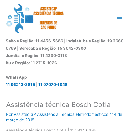
Ir
para
o
conteúdo
Salto e Região: 11 4456-5666 | Indaiatuba e Região: 19 2660-
0769 | Sorocaba e Região: 15 3042-0300
Jundiaí e Região: 11 4230-0113
Itu e Região: 11 2715-1926
WhatsApp
11 96213-3615
|
11 97070-1046
Assistência técnica Bosch Cotia
Por
Assistec SP Assistência Técnica Eletrodomésticos
/
14 de
março de 2018
Assistência técnica Bosch Cotia | 11 3917-6499