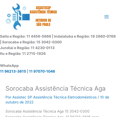
Ir
para
o
conteúdo
Salto e Região: 11 4456-5666 | Indaiatuba e Região: 19 2660-0769
| Sorocaba e Região: 15 3042-0300
Jundiaí e Região: 11 4230-0113
Itu e Região: 11 2715-1926
WhatsApp
11 96213-3615
|
11 97070-1046
Sorocaba Assistência Técnica Aga
Por
Assistec SP Assistência Técnica Eletrodomésticos
/
10 de
outubro de 2022
Sorocaba Assistência Técnica Aga
15 3042-0300
Sorocaba Assistência Técnica Aga, 11 96213-3615 para