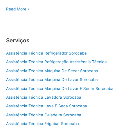
A
Read More »
s
s
i
s
Serviços
t
ê
Assistência Técnica Refrigerador Sorocaba
n
c
Assistência Técnica Refrigeração Assistência Técnica
i
Assistência Técnica Máquina De Secar Sorocaba
a
t
Assistência Técnica Máquina De Lavar Sorocaba
é
Assistência Técnica Máquina De Lavar E Secar Sorocaba
c
Assistência Técnica Lavadora Sorocaba
n
i
Assistência Técnica Lava E Seca Sorocaba
c
Assistência Técnica Geladeira Sorocaba
a
s
Assistência Técnica Frigobar Sorocaba
e