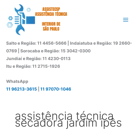
Ir
para
o
conteúdo
Salto e Região: 11 4456-5666 | Indaiatuba e Região: 19 2660-
0769 | Sorocaba e Região: 15 3042-0300
Jundiaí e Região: 11 4230-0113
Itu e Região: 11 2715-1926
WhatsApp
11 96213-3615
|
11 97070-1046
assistência técnica
secadora jardim ipês