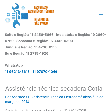
Ir
para
o
conteúdo
Salto e Região: 11 4456-5666 | Indaiatuba e Região: 19 2660-
0769 | Sorocaba e Região: 15 3042-0300
Jundiaí e Região: 11 4230-0113
Itu e Região: 11 2715-1926
WhatsApp
11 96213-3615
|
11 97070-1046
Assistência técnica secadora Cotia
Por
Assistec SP Assistência Técnica Eletrodomésticos
/
15 de
março de 2018
Assistência técnica secadora Cotia | 11 3915-7539