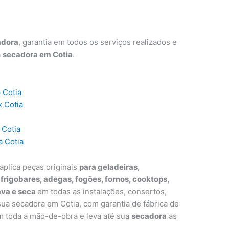
adora
, garantia em todos os serviços realizados e
a
secadora em Cotia
.
 Cotia
x Cotia
 Cotia
a Cotia
aplica peças originais
para geladeiras,
, frigobares, adegas, fogões, fornos, cooktops,
ava e seca
em todas as instalações, consertos,
a secadora em Cotia, com garantia de fábrica de
m toda a mão-de-obra e leva até sua
secadora
as