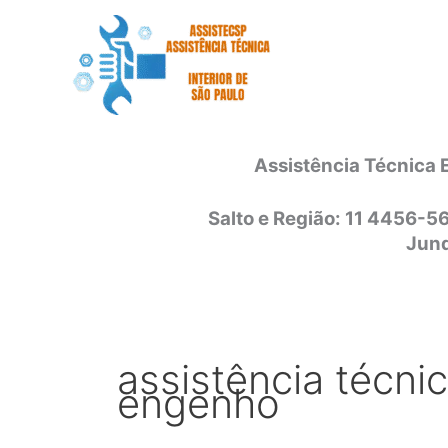
Ir
para
o
conteúdo
Assistência Técnica 
Salto e Região: 11 4456-5
Jund
assistência técni
engenho