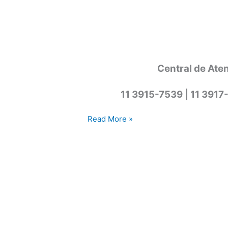
Central de Ate
11 3915-7539 | 11 3917
Assistência
Read More »
técnica
secadora
Cotia