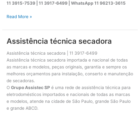
11 3915-7539 | 11 3917-6499 |
WhatsApp
11 96213-3615
A
Read More »
s
s
i
Assistência técnica secadora
s
t
Assistência técnica secadora | 11 3917-6499
ê
Assistência técnica secadora importada e nacional de todas
n
as marcas e modelos, peças originais, garantia e sempre os
c
melhores orçamentos para instalação, conserto e manutenção
i
de secadoras.
a
O
Grupo Assistec SP
é uma rede de assistência técnica para
t
eletrodomésticos importados e nacionais de todas as marcas
é
e modelos, atende na cidade de São Paulo, grande São Paulo
c
e grande ABCD.
n
i
c
a
s