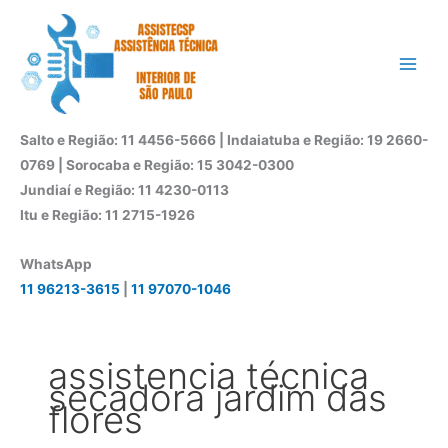
Ir
para
o
conteúdo
Salto e Região: 11 4456-5666 | Indaiatuba e Região: 19 2660-
0769 | Sorocaba e Região: 15 3042-0300
Jundiaí e Região: 11 4230-0113
Itu e Região: 11 2715-1926
WhatsApp
11 96213-3615
|
11 97070-1046
assistencia técnica
secadora jardim das
flores