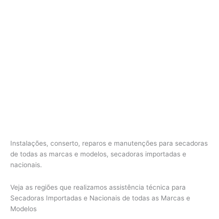
e
c
a
d
o
r
a
C
o
t
i
a
Instalações, conserto, reparos e manutenções para secadoras
de todas as marcas e modelos, secadoras importadas e
nacionais.
Veja as regiões que realizamos assistência técnica para
Secadoras Importadas e Nacionais de todas as Marcas e
Modelos