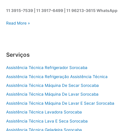
11 3915-7539 | 11 3917-6499 | 11 96213-3615 WhatsApp
A
Read More »
s
s
i
s
Serviços
t
ê
Assistência Técnica Refrigerador Sorocaba
n
c
Assistência Técnica Refrigeração Assistência Técnica
i
Assistência Técnica Máquina De Secar Sorocaba
a
t
Assistência Técnica Máquina De Lavar Sorocaba
é
Assistência Técnica Máquina De Lavar E Secar Sorocaba
c
Assistência Técnica Lavadora Sorocaba
n
i
Assistência Técnica Lava E Seca Sorocaba
c
Assistência Técnica Geladeira Sorocaba