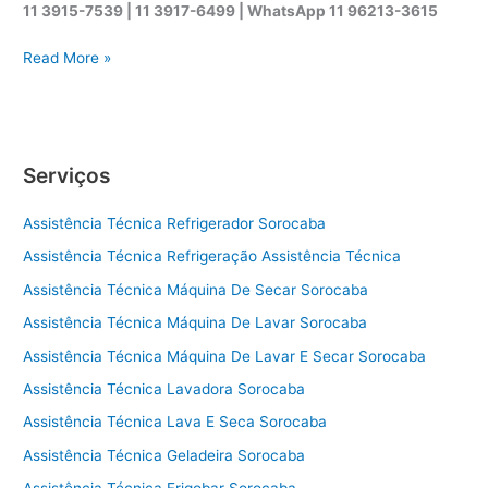
11 3915-7539 | 11 3917-6499 |
WhatsApp
11 96213-3615
A
Read More »
s
s
i
s
Serviços
t
ê
Assistência Técnica Refrigerador Sorocaba
n
c
Assistência Técnica Refrigeração Assistência Técnica
i
Assistência Técnica Máquina De Secar Sorocaba
a
t
Assistência Técnica Máquina De Lavar Sorocaba
é
Assistência Técnica Máquina De Lavar E Secar Sorocaba
c
Assistência Técnica Lavadora Sorocaba
n
i
Assistência Técnica Lava E Seca Sorocaba
c
Assistência Técnica Geladeira Sorocaba
a
s