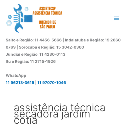
Ir
para
o
conteúdo
Salto e Região: 11 4456-5666 | Indaiatuba e Região: 19 2660-
0769 | Sorocaba e Região: 15 3042-0300
Jundiaí e Região: 11 4230-0113
Itu e Região: 11 2715-1926
WhatsApp
11 96213-3615
|
11 97070-1046
assistência técnica
secadora jardim
cotia