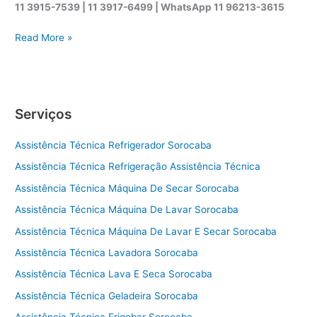
11 3915-7539 | 11 3917-6499 |
WhatsApp
11 96213-3615
A
Read More »
s
s
i
s
Serviços
t
ê
Assistência Técnica Refrigerador Sorocaba
n
c
Assistência Técnica Refrigeração Assistência Técnica
i
Assistência Técnica Máquina De Secar Sorocaba
a
t
Assistência Técnica Máquina De Lavar Sorocaba
é
Assistência Técnica Máquina De Lavar E Secar Sorocaba
c
Assistência Técnica Lavadora Sorocaba
n
i
Assistência Técnica Lava E Seca Sorocaba
c
Assistência Técnica Geladeira Sorocaba
a
s