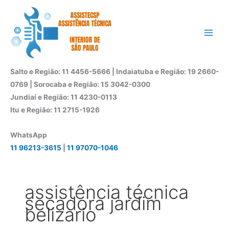
Ir
para
o
conteúdo
Salto e Região: 11 4456-5666 | Indaiatuba e Região: 19 2660-
0769 | Sorocaba e Região: 15 3042-0300
Jundiaí e Região: 11 4230-0113
Itu e Região: 11 2715-1926
WhatsApp
11 96213-3615
|
11 97070-1046
assistência técnica
secadora jardim
belizario