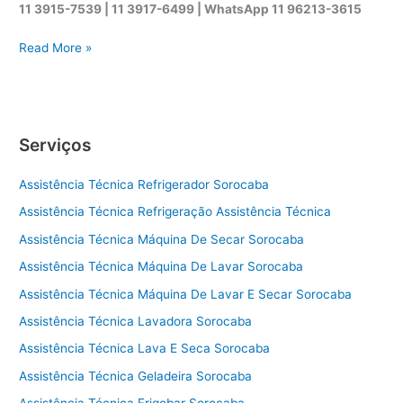
11 3915-7539 | 11 3917-6499 |
WhatsApp
11 96213-3615
A
Read More »
s
s
i
s
Serviços
t
ê
Assistência Técnica Refrigerador Sorocaba
n
c
Assistência Técnica Refrigeração Assistência Técnica
i
Assistência Técnica Máquina De Secar Sorocaba
a
t
Assistência Técnica Máquina De Lavar Sorocaba
é
Assistência Técnica Máquina De Lavar E Secar Sorocaba
c
Assistência Técnica Lavadora Sorocaba
n
i
Assistência Técnica Lava E Seca Sorocaba
c
Assistência Técnica Geladeira Sorocaba
a
s