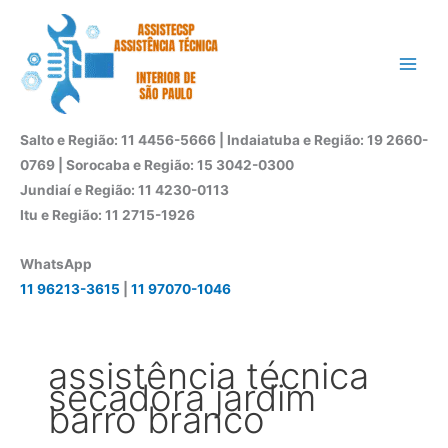
Ir
para
o
conteúdo
Salto e Região: 11 4456-5666 | Indaiatuba e Região: 19 2660-
0769 | Sorocaba e Região: 15 3042-0300
Jundiaí e Região: 11 4230-0113
Itu e Região: 11 2715-1926
WhatsApp
11 96213-3615
|
11 97070-1046
assistência técnica
secadora jardim
barro branco