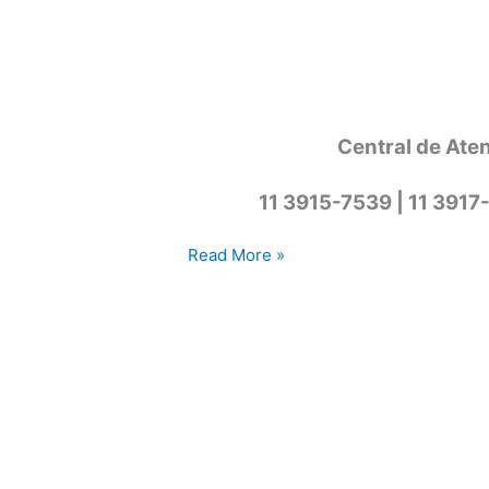
Central de Ate
11 3915-7539 | 11 3917
Assistência
Read More »
técnica
secadora
Cotia