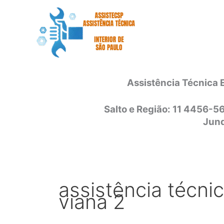
Ir
para
o
conteúdo
Assistência Técnica 
Salto e Região: 11 4456-5
Jund
assistência técni
viana 2