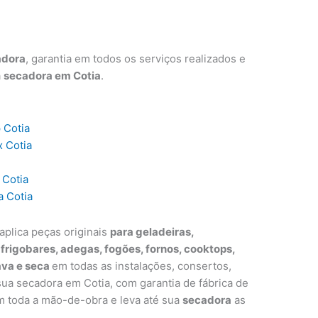
adora
, garantia em todos os serviços realizados e
a
secadora em Cotia
.
 Cotia
x Cotia
 Cotia
a Cotia
aplica peças originais
para geladeiras,
, frigobares, adegas, fogões, fornos, cooktops,
ava e seca
em todas as instalações, consertos,
a secadora em Cotia, com garantia de fábrica de
m toda a mão-de-obra e leva até sua
secadora
as