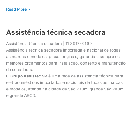
A
Read More »
s
s
i
Assistência técnica secadora
s
t
Assistência técnica secadora | 11 3917-6499
ê
Assistência técnica secadora importada e nacional de todas
n
as marcas e modelos, peças originais, garantia e sempre os
c
melhores orçamentos para instalação, conserto e manutenção
i
de secadoras.
a
O
Grupo Assistec SP
é uma rede de assistência técnica para
t
eletrodomésticos importados e nacionais de todas as marcas
é
e modelos, atende na cidade de São Paulo, grande São Paulo
c
e grande ABCD.
n
i
c
a
s
e