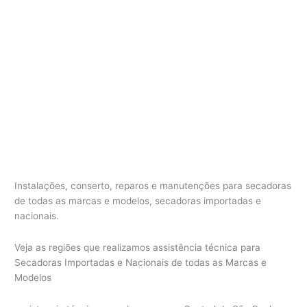
c
a
d
o
r
a
C
o
t
i
a
Instalações, conserto, reparos e manutenções para secadoras
de todas as marcas e modelos, secadoras importadas e
nacionais.
Veja as regiões que realizamos assistência técnica para
Secadoras Importadas e Nacionais de todas as Marcas e
Modelos