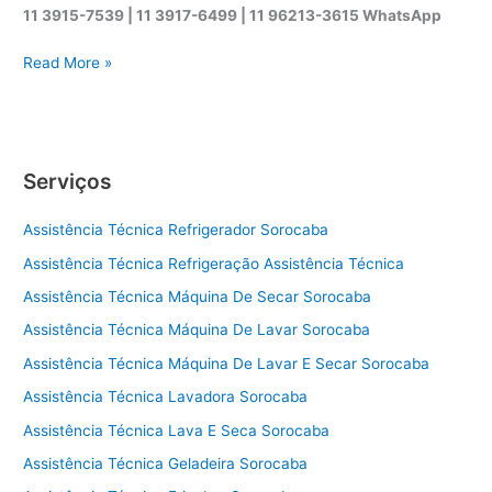
11 3915-7539 | 11 3917-6499 | 11 96213-3615 WhatsApp
A
Read More »
s
s
i
s
Serviços
t
ê
Assistência Técnica Refrigerador Sorocaba
n
c
Assistência Técnica Refrigeração Assistência Técnica
i
Assistência Técnica Máquina De Secar Sorocaba
a
t
Assistência Técnica Máquina De Lavar Sorocaba
é
Assistência Técnica Máquina De Lavar E Secar Sorocaba
c
Assistência Técnica Lavadora Sorocaba
n
i
Assistência Técnica Lava E Seca Sorocaba
c
Assistência Técnica Geladeira Sorocaba
a