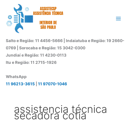
Ir
para
o
conteúdo
Salto e Região: 11 4456-5666 | Indaiatuba e Região: 19 2660-
0769 | Sorocaba e Região: 15 3042-0300
Jundiaí e Região: 11 4230-0113
Itu e Região: 11 2715-1926
WhatsApp
11 96213-3615
|
11 97070-1046
assistencia técnica
secadora cotia