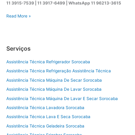
11 3915-7539 | 11 3917-6499 |
WhatsApp
11 96213-3615
A
Read More »
s
s
i
s
Serviços
t
ê
Assistência Técnica Refrigerador Sorocaba
n
c
Assistência Técnica Refrigeração Assistência Técnica
i
Assistência Técnica Máquina De Secar Sorocaba
a
t
Assistência Técnica Máquina De Lavar Sorocaba
é
Assistência Técnica Máquina De Lavar E Secar Sorocaba
c
Assistência Técnica Lavadora Sorocaba
n
i
Assistência Técnica Lava E Seca Sorocaba
c
Assistência Técnica Geladeira Sorocaba
a
s