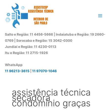
Ir
para
o
conteúdo
Salto e Região: 11 4456-5666 | Indaiatuba e Região: 19 2660-
0769 | Sorocaba e Região: 15 3042-0300
Jundiaí e Região: 11 4230-0113
Itu e Região: 11 2715-1926
WhatsApp
11 96213-3615
|
11 97070-1046
assistência técnica
secadora
condomínio graças