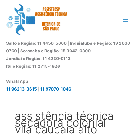
Ir
para
o
conteúdo
Salto e Região: 11 4456-5666 | Indaiatuba e Região: 19 2660-
0769 | Sorocaba e Região: 15 3042-0300
Jundiaí e Região: 11 4230-0113
Itu e Região: 11 2715-1926
WhatsApp
11 96213-3615
|
11 97070-1046
assistência técnica
secadora colonial
vila caucaia alto