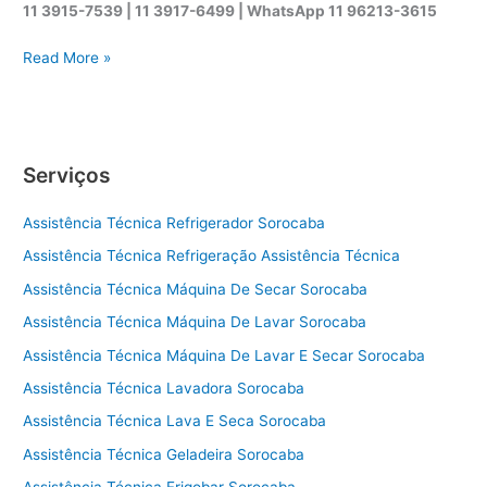
11 3915-7539 | 11 3917-6499 |
WhatsApp
11 96213-3615
A
Read More »
s
s
i
s
Serviços
t
ê
Assistência Técnica Refrigerador Sorocaba
n
c
Assistência Técnica Refrigeração Assistência Técnica
i
Assistência Técnica Máquina De Secar Sorocaba
a
t
Assistência Técnica Máquina De Lavar Sorocaba
é
Assistência Técnica Máquina De Lavar E Secar Sorocaba
c
Assistência Técnica Lavadora Sorocaba
n
i
Assistência Técnica Lava E Seca Sorocaba
c
Assistência Técnica Geladeira Sorocaba
a
s