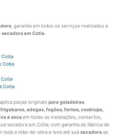
adora
, garantia em todos os serviços realizados e
a
secadora em Cotia
.
 Cotia
x Cotia
 Cotia
a Cotia
aplica peças originais
para geladeiras,
, frigobares, adegas, fogões, fornos, cooktops,
ava e seca
em todas as instalações, consertos,
a secadora em Cotia, com garantia de fábrica de
m toda a mão-de-obra e leva até sua
secadora
as