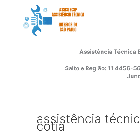
Ir
para
o
conteúdo
Assistência Técnica 
Salto e Região: 11 4456-5
Jund
assistência técni
cotia