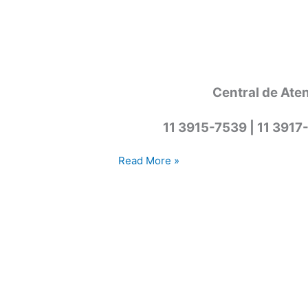
Central de Ate
11 3915-7539 | 11 3917
Assistência
Read More »
técnica
secadora
Cotia