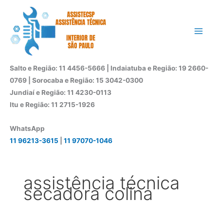
Ir
para
o
conteúdo
Salto e Região: 11 4456-5666 | Indaiatuba e Região: 19 2660-
0769 | Sorocaba e Região: 15 3042-0300
Jundiaí e Região: 11 4230-0113
Itu e Região: 11 2715-1926
WhatsApp
11 96213-3615
|
11 97070-1046
assistência técnica
secadora colina