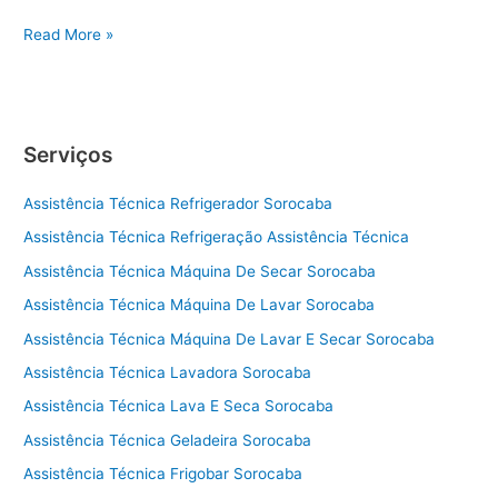
A
Read More »
s
s
i
s
Serviços
t
ê
Assistência Técnica Refrigerador Sorocaba
n
c
Assistência Técnica Refrigeração Assistência Técnica
i
Assistência Técnica Máquina De Secar Sorocaba
a
t
Assistência Técnica Máquina De Lavar Sorocaba
é
Assistência Técnica Máquina De Lavar E Secar Sorocaba
c
Assistência Técnica Lavadora Sorocaba
n
i
Assistência Técnica Lava E Seca Sorocaba
c
Assistência Técnica Geladeira Sorocaba
a
s
Assistência Técnica Frigobar Sorocaba
e