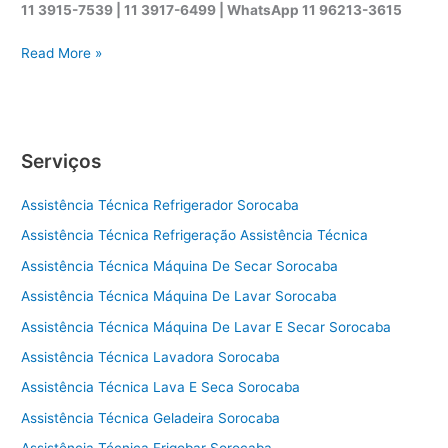
11 3915-7539 | 11 3917-6499 |
WhatsApp
11 96213-3615
A
Read More »
s
s
i
s
Serviços
t
ê
Assistência Técnica Refrigerador Sorocaba
n
c
Assistência Técnica Refrigeração Assistência Técnica
i
Assistência Técnica Máquina De Secar Sorocaba
a
t
Assistência Técnica Máquina De Lavar Sorocaba
é
Assistência Técnica Máquina De Lavar E Secar Sorocaba
c
Assistência Técnica Lavadora Sorocaba
n
i
Assistência Técnica Lava E Seca Sorocaba
c
Assistência Técnica Geladeira Sorocaba
a
s