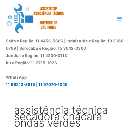
Ir
para
o
conteúdo
Salto e Região: 11 4456-5666 | Indaiatuba e Região: 19 2660-
0769 | Sorocaba e Região: 15 3042-0300
Jundiaí e Região: 11 4230-0113
Itu e Região: 11 2715-1926
WhatsApp
11 96213-3615
|
11 97070-1046
assistência técnica
secadora chácara
ondas verdes