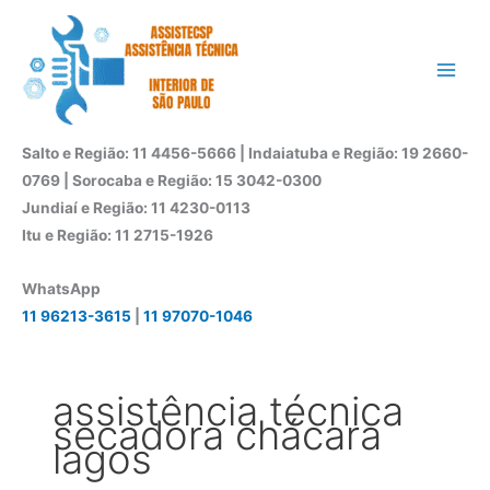
Ir
para
o
conteúdo
Salto e Região: 11 4456-5666 | Indaiatuba e Região: 19 2660-
0769 | Sorocaba e Região: 15 3042-0300
Jundiaí e Região: 11 4230-0113
Itu e Região: 11 2715-1926
WhatsApp
11 96213-3615
|
11 97070-1046
assistência técnica
secadora chácara
lagos