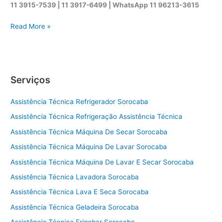
11 3915-7539 | 11 3917-6499 |
WhatsApp
11 96213-3615
A
Read More »
s
s
i
s
Serviços
t
ê
Assistência Técnica Refrigerador Sorocaba
n
c
Assistência Técnica Refrigeração Assistência Técnica
i
Assistência Técnica Máquina De Secar Sorocaba
a
t
Assistência Técnica Máquina De Lavar Sorocaba
é
Assistência Técnica Máquina De Lavar E Secar Sorocaba
c
Assistência Técnica Lavadora Sorocaba
n
i
Assistência Técnica Lava E Seca Sorocaba
c
Assistência Técnica Geladeira Sorocaba
a
s