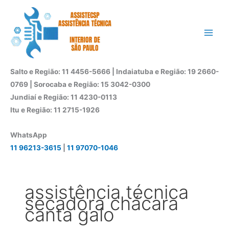
Ir
para
o
conteúdo
Salto e Região: 11 4456-5666 | Indaiatuba e Região: 19 2660-
0769 | Sorocaba e Região: 15 3042-0300
Jundiaí e Região: 11 4230-0113
Itu e Região: 11 2715-1926
WhatsApp
11 96213-3615
|
11 97070-1046
assistência técnica
secadora chácara
canta galo