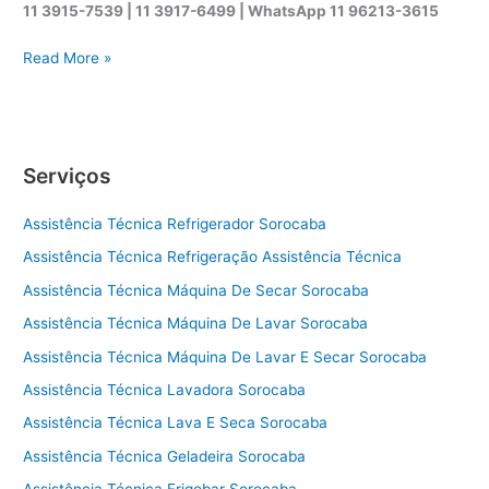
11 3915-7539 | 11 3917-6499 |
WhatsApp
11 96213-3615
A
Read More »
s
s
i
s
Serviços
t
ê
Assistência Técnica Refrigerador Sorocaba
n
c
Assistência Técnica Refrigeração Assistência Técnica
i
Assistência Técnica Máquina De Secar Sorocaba
a
t
Assistência Técnica Máquina De Lavar Sorocaba
é
Assistência Técnica Máquina De Lavar E Secar Sorocaba
c
Assistência Técnica Lavadora Sorocaba
n
i
Assistência Técnica Lava E Seca Sorocaba
c
Assistência Técnica Geladeira Sorocaba
a
s