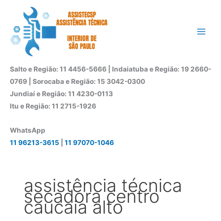
Ir
para
o
conteúdo
Salto e Região: 11 4456-5666 | Indaiatuba e Região: 19 2660-
0769 | Sorocaba e Região: 15 3042-0300
Jundiaí e Região: 11 4230-0113
Itu e Região: 11 2715-1926
WhatsApp
11 96213-3615
|
11 97070-1046
assistência técnica
secadora centro
caucaia alto