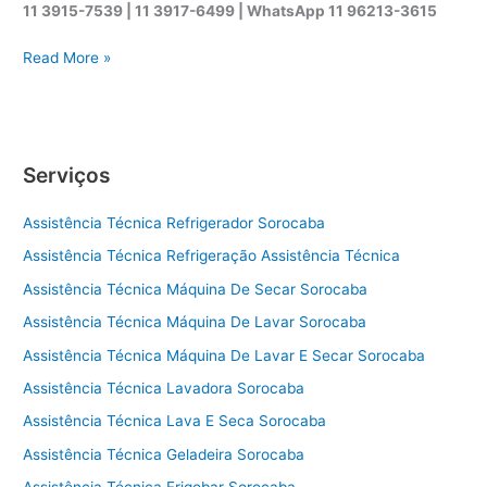
11 3915-7539 | 11 3917-6499 |
WhatsApp
11 96213-3615
A
Read More »
s
s
i
s
Serviços
t
ê
Assistência Técnica Refrigerador Sorocaba
n
c
Assistência Técnica Refrigeração Assistência Técnica
i
Assistência Técnica Máquina De Secar Sorocaba
a
t
Assistência Técnica Máquina De Lavar Sorocaba
é
Assistência Técnica Máquina De Lavar E Secar Sorocaba
c
Assistência Técnica Lavadora Sorocaba
n
i
Assistência Técnica Lava E Seca Sorocaba
c
Assistência Técnica Geladeira Sorocaba
a
s