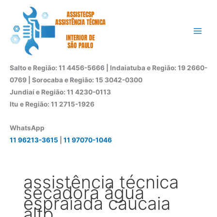
Ir
para
o
conteúdo
Salto e Região: 11 4456-5666 | Indaiatuba e Região: 19 2660-
0769 | Sorocaba e Região: 15 3042-0300
Jundiaí e Região: 11 4230-0113
Itu e Região: 11 2715-1926
WhatsApp
11 96213-3615
|
11 97070-1046
assistência técnica
secadora água
espraiada caucaia
alto