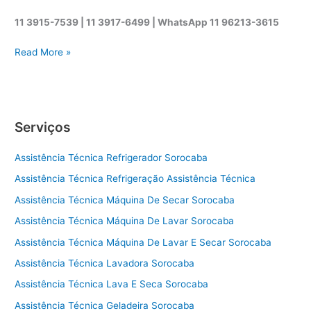
11 3915-7539 | 11 3917-6499 |
WhatsApp
11 96213-3615
A
Read More »
s
s
i
s
Serviços
t
ê
Assistência Técnica Refrigerador Sorocaba
n
c
Assistência Técnica Refrigeração Assistência Técnica
i
Assistência Técnica Máquina De Secar Sorocaba
a
t
Assistência Técnica Máquina De Lavar Sorocaba
é
Assistência Técnica Máquina De Lavar E Secar Sorocaba
c
Assistência Técnica Lavadora Sorocaba
n
i
Assistência Técnica Lava E Seca Sorocaba
c
Assistência Técnica Geladeira Sorocaba
a