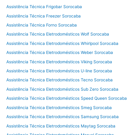
F
Assistência Técnica Frigobar Sorocaba
r
Assistência Técnica Freezer Sorocaba
i
Assistência Técnica Forno Sorocaba
g
i
Assistência Técnica Eletrodomésticos Wolf Sorocaba
d
Assistência Técnica Eletrodomésticos Whirlpool Sorocaba
a
Assistência Técnica Eletrodomésticos Weber Sorocaba
i
r
Assistência Técnica Eletrodomésticos Viking Sorocaba
e
Assistência Técnica Eletrodomésticos U-line Sorocaba
C
o
Assistência Técnica Eletrodomésticos Tecno Sorocaba
t
Assistência Técnica Eletrodomésticos Sub Zero Sorocaba
i
Assistência Técnica Eletrodomésticos Speed Queen Sorocaba
a
Assistência Técnica Eletrodomésticos Smeg Sorocaba
Assistência Técnica Eletrodomésticos Samsung Sorocaba
Assistência Técnica Eletrodomésticos Maytag Sorocaba
Assistência Técnica Eletrodomésticos Maruel Sorocaba