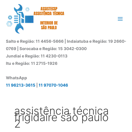
Ir
para
o
conteúdo
Salto e Região: 11 4456-5666 | Indaiatuba e Região: 19 2660-
0769 | Sorocaba e Região: 15 3042-0300
Jundiaí e Região: 11 4230-0113
Itu e Região: 11 2715-1926
WhatsApp
11 96213-3615
|
11 97070-1046
assistência técnica
frigidaire são paulo
2