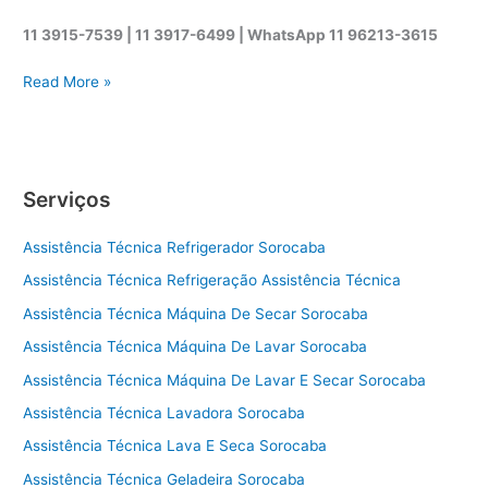
11 3915-7539 | 11 3917-6499 |
WhatsApp
11 96213-3615
A
Read More »
s
s
i
s
Serviços
t
ê
Assistência Técnica Refrigerador Sorocaba
n
c
Assistência Técnica Refrigeração Assistência Técnica
i
Assistência Técnica Máquina De Secar Sorocaba
a
t
Assistência Técnica Máquina De Lavar Sorocaba
é
Assistência Técnica Máquina De Lavar E Secar Sorocaba
c
Assistência Técnica Lavadora Sorocaba
n
i
Assistência Técnica Lava E Seca Sorocaba
c
Assistência Técnica Geladeira Sorocaba
a