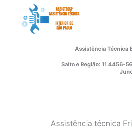
Ir
para
o
conteúdo
Assistência Técnica 
Salto e Região: 11 4456-5
Jund
Assistência técnica Fr