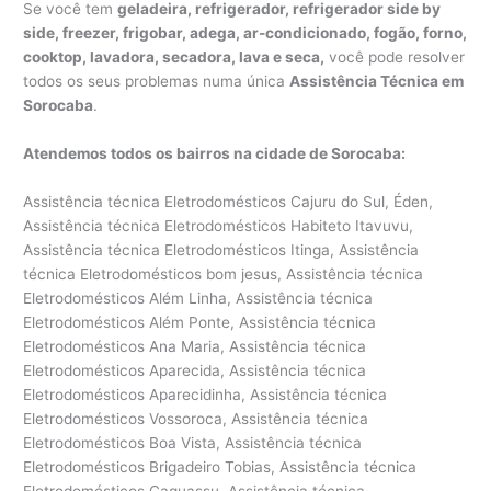
Se você tem
geladeira, refrigerador, refrigerador side by
side, freezer, frigobar, adega, ar-condicionado, fogão, forno,
cooktop, lavadora, secadora, lava e seca,
você pode resolver
todos os seus problemas numa única
Assistência Técnica em
Sorocaba
.
Atendemos todos os bairros na cidade de Sorocaba:
Assistência técnica Eletrodomésticos Cajuru do Sul, Éden, Assistência técnica Eletrodomésticos Habiteto Itavuvu, Assistência técnica Eletrodomésticos Itinga, Assistência técnica Eletrodomésticos bom jesus, Assistência técnica Eletrodomésticos Além Linha, Assistência técnica Eletrodomésticos Além Ponte, Assistência técnica Eletrodomésticos Ana Maria, Assistência técnica Eletrodomésticos Aparecida, Assistência técnica Eletrodomésticos Aparecidinha, Assistência técnica Eletrodomésticos Vossoroca, Assistência técnica Eletrodomésticos Boa Vista, Assistência técnica Eletrodomésticos Brigadeiro Tobias, Assistência técnica Eletrodomésticos Caguassu, Assistência técnica Eletrodomésticos Caputera, Assistência técnica Eletrodomésticos Central Parque Sorocaba, Assistência técnica Eletrodomésticos Centro, Assistência técnica Eletrodomésticos Chácara Três Marias, Assistência técnica Eletrodomésticos Chácaras Reunidas São Jorge, Assistência técnica Eletrodomésticos Cidade Jardim, Assistência técnica Eletrodomésticos Condomínio Golden Park Residence, Assistência técnica Eletrodomésticos Condomínio Residencial Village D’Avignon, Assistência técnica Eletrodomésticos Condomínio Residencial Village Vert, Assistência técnica Eletrodomésticos Conjunto Habitacional Doutor Ulisses Guimarães, Assistência técnica Eletrodomésticos Conjunto Habitacional Herbert de Souza, Assistência técnica Eletrodomésticos Conjunto Habitacional Júlio de Mesquita Filho, Assistência técnica Eletrodomésticos Conjunto Habitacional Professor Benedicto Cleto, Assistência técnica Eletrodomésticos Conjunto Residencial Jardim Villagio Torino, Assistência técnica Eletrodomésticos Granja Olga I, Assistência técnica Eletrodomésticos Granja Olga II, Assistência técnica Eletrodomésticos Granja Olga III, Assistência técnica Eletrodomésticos Habiteto – Ana Paula Eleutério, Assistência técnica Eletrodomésticos Horto Florestal, Assistência técnica Eletrodomésticos Ibiti Royal Park, Assistência técnica Eletrodomésticos Inhayba, Assistência técnica Eletrodomésticos Ipanema das Pedras, Assistência técnica Eletrodomésticos Ipanema do Meio, Assistência técnica Eletrodomésticos Ipanema Ville, Assistência técnica Eletrodomésticos Ipatinga, Assistência técnica Eletrodomésticos Ipiranga, Assistência técnica Eletrodomésticos Iporanga, Assistência técnica Eletrodomésticos Itavuvu, Assistência técnica Eletrodomésticos Jardim Abaeté, Assistência técnica Eletrodomésticos Jardim Abatiá, Assistência técnica Eletrodomésticos Jardim Aeroporto, Assistência técnica Eletrodomésticos Jardim Alegria, Assistência técnica Eletrodomésticos Jardim Alpes de Sorocaba, Assistência técnica Eletrodomésticos Jardim Altos do Itavuvu, Assistência técnica Eletrodomésticos Jardim Alvorada, Assistência técnica Eletrodomésticos Jardim Amalia, Assistência técnica Eletrodomésticos Jardim América, Assistência técnica Eletrodomésticos Jardim Americano, Assistência técnica Eletrodomésticos Jardim Ana Maria, Assistência técnica Eletrodomésticos Jardim Astro, Assistência técnica Eletrodomésticos Jardim Atílio Silvano, Assistência técnica Eletrodomésticos Jardim Avore Pilungo, Assistência técnica Eletrodomésticos Jardim Bandeirantes, Assistência técnica Eletrodomésticos Jardim Bertanha, Assistência técnica Eletrodomésticos Jardim Betânia, Assistência técnica Eletrodomésticos Jardim Boa Esperança, Assistência técnica Eletrodomésticos Jardim Bonsucesso, Assistência técnica Eletrodomésticos Jardim Botucatu, Assistência técnica Eletrodomésticos Jardim Brasilândia, Assistência técnica Eletrodomésticos Jardim Califórnia, Assistência técnica Eletrodomésticos Jardim Camila, Assistência técnica Eletrodomésticos Jardim Campos do Conde II, Assistência técnica Eletrodomésticos Jardim Capitão, Assistência técnica Eletrodomésticos Jardim Carolina, Assistência técnica Eletrodomésticos Jardim Casa Branca, Assistência técnica Eletrodomésticos Jardim Celeste, Assistência técnica Eletrodomésticos Jardim Constantino Matucci, Assistência técnica Eletrodomésticos Jardim Copaíba, Assistência técnica Eletrodomésticos Jardim Cruzeiro do Sul, Assistência técnica Eletrodomésticos Jardim das Acácias, Assistência técnica Eletrodomésticos Jardim das Azaléias, Assistência técnica Eletrodomésticos Jardim das Estrelas, Assistência técnica Eletrodomésticos Jardim das Flores, Assistência técnica Eletrodomésticos Jardim das Magnólias, Assistência técnica Eletrodomésticos Jardim do Carmo, Assistência técnica Eletrodomésticos Jardim do Paço, Assistência técnica Eletrodomésticos Jardim do Sol, Assistência técnica Eletrodomésticos Jardim Dois Corações, Assistência técnica Eletrodomésticos Jardim dos Estados, Assistência técnica Eletrodomésticos Jardim dos Pássaros, Assistência técnica Eletrodomésticos Jardim Eden Ville, Assistência técnica Eletrodomésticos Jardim Edgar Marques, Assistência técnica Eletrodomésticos Jardim Eliana, Assistência técnica Eletrodomésticos Jardim Eltonville, Assistência técnica Eletrodomésticos Jardim Embaixador, Assistência técnica Eletrodomésticos Jardim Emília, Assistência técnica Eletrodomésticos Jardim Eucalíptos, Assistência técnica Eletrodomésticos Jardim Europa, Assistência técnica Eletrodomésticos Jardim Excelsior, Assistência técnica Eletrodomésticos Jardim Faculdade, Assistência técnica Eletrodomésticos Jardim Ferreira, Assistência técnica Eletrodomésticos Jardim Flamboyant, Assistência técnica Eletrodomésticos Jardim Francini, Assistência técnica Eletrodomésticos Jardim Germiniani, Assistência técnica Eletrodomésticos Jardim Golden Park Residencial, Assistência técnica Eletrodomésticos Jardim Gonçalves, Assistência técnica Eletrodomésticos Jardim Gramados de Sorocaba, Assistência técnica Eletrodomésticos Jardim Guadalajara, Assistência técnica Eletrodomésticos Jardim Guadalupe, Assistência técnica Eletrodomésticos Jardim Guaíba, Assistência técnica Eletrodomésticos Jardim Guarujá, Assistência técnica Eletrodomésticos Jardim Gutierres, Assistência técnica Eletrodomésticos Jardim Harmonia, Assistência técnica Eletrodomésticos Jardim Helena Cristina, Assistência técnica Eletrodomésticos Jardim Henrique, Assistência técnica Eletrodomésticos Assistência técnica Eletrodomésticos Jardim Horizonte, Assistência técnica Eletrodomésticos Jardim Humberto de Campos, Assistência técnica Eletrodomésticos Jardim Hungares, Assistência técnica Eletrodomésticos Jardim Ibiti do Paço, Assistência técnica Eletrodomésticos Jardim Imperial, Assistência técnica Eletrodomésticos Jardim Ipanema, Assistência técnica Eletrodomésticos Jardim Ipê, Assistência técnica Eletrodomésticos Jardim Isaura, Assistência técnica Eletrodomésticos Jardim Itália, Assistência técnica Eletrodomésticos Jardim Itanguá, Assistência técnica Eletrodomésticos Jardim Itapemirim, Assistência técnica Eletrodomésticos Assistência técnica Eletrodomésticos Jardim Itapuã, Assistência técnica Eletrodomésticos Jardim J S Carvalho, Assistência técnica Eletrodomésticos Jardim Jatobá, Assistência técnica Eletrodomésticos Jardim Josane, Assistência técnica Eletrodomésticos Jardim Judith, Assistência técnica Eletrodomésticos Jardim Juliana, Assistência técnica Eletrodomésticos Jardim Leandro Dromani, Assistência técnica Eletrodomésticos Jardim Leocádia, Assistência técnica Eletrodomésticos Jardim Liberdade, Assistência técnica Eletrodomésticos Jardim Los Angeles, Assistência técnica Eletrodomésticos Jardim Luciana Maria, Assistência técnica Eletrodomésticos Jardim Marcelo Augusto, Assistência técnica Eletrodomésticos Jardim Marco Antônio, Assistência técnica Eletrodomésticos Jardim Maria Antônia Prado, Assistência técnica Eletrodomésticos Jardim Maria Cristina, Assistência técnica Eletrodomésticos Jardim Maria do Carmo, Assistência técnica Eletrodomésticos Jardim Maria Elvira, Assistência técnica Eletrodomésticos Jardim Maria Eugênia, Assistência técnica Eletrodomésticos Jardim Marnilda, Assistência técnica Eletrodomésticos Jardim Millenium, Assistência técnica Eletrodomésticos Jardim Monte Hey, Assistência técnica Eletrodomésticos Jardim Monteiro, Assistência técnica Eletrodomésticos Jardim Monterrey, Assistência técnica Eletrodomésticos Jardim Montevidéo, Assistência técnica Eletrodomésticos Jardim Montreal, Assistência técnica Eletrodomésticos Jardim Morumbi, Assistência técnica Eletrodomésticos Jardim Nair, Assistência técnica Eletrodomésticos Jardim Nápoli, Assistência técnica Eletrodomésticos Jardim Nilton Torres, Assistência técnica Eletrodomésticos Jardim Nogueira, Assistência técnica Eletrodomésticos Jardim Nova Aparecidinha, Assistência técnica Eletrodomésticos Jardim Nova Esperança, Assistência técnica Eletrodomésticos Jardim Nova Ipanema, Assistência técnica Eletrodomésticos Jardim Nova Manchester, Assistência técnica Eletrodomésticos Jardim Novo Eldorado, Assistência técnica Eletrodomésticos Jardim Novo Horizonte, Assistência técnica Eletrodomésticos Jardim Novo Mundo, Assistência técnica Eletrodomésticos Jardim Pacaembu, Assistência técnica Eletrodomésticos Jardim Pagliato, Assistência técnica Eletrodomésticos Jardim Parada do Alto, Assistência técnica Eletrodomésticos Jardim Paraíso, Assistência técnica Eletrodomésticos Jardim Paraná, Assistência técnica Eletrodomésticos Jardim Paulista, Assistência técnica Eletrodomésticos Jardim Paulistano, Assistência técnica Eletrodomésticos Jardim Piazza di Roma, Assistência técnica Eletrodomésticos Jardim Piazza Di Roma II, Assistência técnica Eletrodomésticos Jardim Piratininga, Assistência técnica Eletrodomésticos Jardim Pires de Mello, Assistência técnica Eletrodomésticos Jardim Pitangui, Assistência técnica Eletrodomésticos Jardim Planalto, Assistência técnica Eletrodomésticos Jardim Portal da Colina, Assistência técnica Eletrodomésticos Jardim Portal da Primavera, Assistência técnica Eletrodomésticos Jardim Portal do Itavuvu, Assistência técnica Eletrodomésticos Jardim Portobello, Assistência técnica Eletrodomésticos Jardim Portugal, Assistência técnica Eletrodomésticos Jardim Prestes de Barros, Assistência técnica Eletrodom