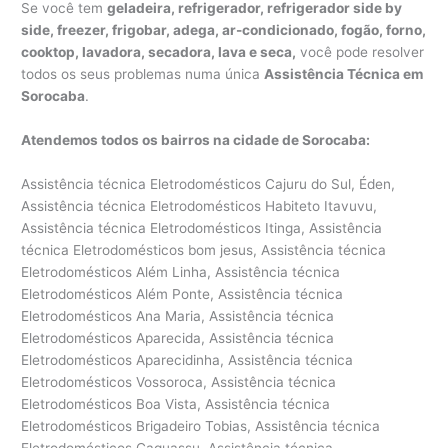
Se você tem
geladeira, refrigerador, refrigerador side by
side, freezer, frigobar, adega, ar-condicionado, fogão, forno,
cooktop, lavadora, secadora, lava e seca,
você pode resolver
todos os seus problemas numa única
Assistência Técnica em
Sorocaba
.
Atendemos todos os bairros na cidade de Sorocaba:
Assistência técnica Eletrodomésticos Cajuru do Sul, Éden, Assistência técnica Eletrodomésticos Habiteto Itavuvu, Assistência técnica Eletrodomésticos Itinga, Assistência técnica Eletrodomésticos bom jesus, Assistência técnica Eletrodomésticos Além Linha, Assistência técnica Eletrodomésticos Além Ponte, Assistência técnica Eletrodomésticos Ana Maria, Assistência técnica Eletrodomésticos Aparecida, Assistência técnica Eletrodomésticos Aparecidinha, Assistência técnica Eletrodomésticos Vossoroca, Assistência técnica Eletrodomésticos Boa Vista, Assistência técnica Eletrodomésticos Brigadeiro Tobias, Assistência técnica Eletrodomésticos Caguassu, Assistência técnica Eletrodomésticos Caputera, Assistência técnica Eletrodomésticos Central Parque Sorocaba, Assistência técnica Eletrodomésticos Centro, Assistência técnica Eletrodomésticos Chácara Três Marias, Assistência técnica Eletrodomésticos Chácaras Reunidas São Jorge, Assistência técnica Eletrodomésticos Cidade Jardim, Assistência técnica Eletrodomésticos Condomínio Golden Park Residence, Assistência técnica Eletrodomésticos Condomínio Residencial Village D’Avignon, Assistência técnica Eletrodomésticos Condomínio Residencial Village Vert, Assistência técnica Eletrodomésticos Conjunto Habitacional Doutor Ulisses Guimarães, Assistência técnica Eletrodomésticos Conjunto Habitacional Herbert de Souza, Assistência técnica Eletrodomésticos Conjunto Habitacional Júlio de Mesquita Filho, Assistência técnica Eletrodomésticos Conjunto Habitacional Professor Benedicto Cleto, Assistência técnica Eletrodomésticos Conjunto Residencial Jardim Villagio Torino, Assistência técnica Eletrodomésticos Granja Olga I, Assistência técnica Eletrodomésticos Granja Olga II, Assistência técnica Eletrodomésticos Granja Olga III, Assistência técnica Eletrodomésticos Habiteto – Ana Paula Eleutério, Assistência técnica Eletrodomésticos Horto Florestal, Assistência técnica Eletrodomésticos Ibiti Royal Park, Assistência técnica Eletrodomésticos Inhayba, Assistência técnica Eletrodomésticos Ipanema das Pedras, Assistência técnica Eletrodomésticos Ipanema do Meio, Assistência técnica Eletrodomésticos Ipanema Ville, Assistência técnica Eletrodomésticos Ipatinga, Assistência técnica Eletrodomésticos Ipiranga, Assistência técnica Eletrodomésticos Iporanga, Assistência técnica Eletrodomésticos Itavuvu, Assistência técnica Eletrodomésticos Jardim Abaeté, Assistência técnica Eletrodomésticos Jardim Abatiá, Assistência técnica Eletrodomésticos Jardim Aeroporto, Assistência técnica Eletrodomésticos Jardim Alegria, Assistência técnica Eletrodomésticos Jardim Alpes de Sorocaba, Assistência técnica Eletrodomésticos Jardim Altos do Itavuvu, Assistência técnica Eletrodomésticos Jardim Alvorada, Assistência técnica Eletrodomésticos Jardim Amalia, Assistência técnica Eletrodomésticos Jardim América, Assistência técnica Eletrodomésticos Jardim Americano, Assistência técnica Eletrodomésticos Jardim Ana Maria, Assistência técnica Eletrodomésticos Jardim Astro, Assistência técnica Eletrodomésticos Jardim Atílio Silvano, Assistência técnica Eletrodomésticos Jardim Avore Pilungo, Assistência técnica Eletrodomésticos Jardim Bandeirantes, Assistência técnica Eletrodomésticos Jardim Bertanha, Assistência técnica Eletrodomésticos Jardim Betânia, Assistência técnica Eletrodomésticos Jardim Boa Esperança, Assistência técnica Eletrodomésticos Jardim Bonsucesso, Assistência técnica Eletrodomésticos Jardim Botucatu, Assistência técnica Eletrodomésticos Jardim Brasilândia, Assistência técnica Eletrodomésticos Jardim Califórnia, Assistência técnica Eletrodomésticos Jardim Camila, Assistência técnica Eletrodomésticos Jardim Campos do Conde II, Assistência técnica Eletrodomésticos Jardim Capitão, Assistência técnica Eletrodomésticos Jardim Carolina, Assistência técnica Eletrodomésticos Jardim Casa Branca, Assistência técnica Eletrodomésticos Jardim Celeste, Assistência técnica Eletrodomésticos Jardim Constantino Matucci, Assistência técnica Eletrodomésticos Jardim Copaíba, Assistência técnica Eletrodomésticos Jardim Cruzeiro do Sul, Assistência técnica Eletrodomésticos Jardim das Acácias, Assistência técnica Eletrodomésticos Jardim das Azaléias, Assistência técnica Eletrodomésticos Jardim das Estrelas, Assistência técnica Eletrodomésticos Jardim das Flores, Assistência técnica Eletrodomésticos Jardim das Magnólias, Assistência técnica Eletrodomésticos Jardim do Carmo, Assistência técnica Eletrodomésticos Jardim do Paço, Assistência técnica Eletrodomésticos Jardim do Sol, Assistência técnica Eletrodomésticos Jardim Dois Corações, Assistência técnica Eletrodomésticos Jardim dos Estados, Assistência técnica Eletrodomésticos Jardim dos Pássaros, Assistência técnica Eletrodomésticos Jardim Eden Ville, Assistência técnica Eletrodomésticos Jardim Edgar Marques, Assistência técnica Eletrodomésticos Jardim Eliana, Assistência técnica Eletrodomésticos Jardim Eltonville, Assistência técnica Eletrodomésticos Jardim Embaixador, Assistência técnica Eletrodomésticos Jardim Emília, Assistência técnica Eletrodomésticos Jardim Eucalíptos, Assistência técnica Eletrodomésticos Jardim Europa, Assistência técnica Eletrodomésticos Jardim Excelsior, Assistência técnica Eletrodomésticos Jardim Faculdade, Assistência técnica Eletrodomésticos Jardim Ferreira, Assistência técnica Eletrodomésticos Jardim Flamboyant, Assistência técnica Eletrodomésticos Jardim Francini, Assistência técnica Eletrodomésticos Jardim Germiniani, Assistência técnica Eletrodomésticos Jardim Golden Park Residencial, Assistência técnica Eletrodomésticos Jardim Gonçalves, Assistência técnica Eletrodomésticos Jardim Gramados de Sorocaba, Assistência técnica Eletrodomésticos Jardim Guadalajara, Assistência técnica Eletrodomésticos Jardim Guadalupe, Assistência técnica Eletrodomésticos Jardim Guaíba, Assistência técnica Eletrodomésticos Jardim Guarujá, Assistência técnica Eletrodomésticos Jardim Gutierres, Assistência técnica Eletrodomésticos Jardim Harmonia, Assistência técnica Eletrodomésticos Jardim Helena Cristina, Assistência técnica Eletrodomésticos Jardim Henrique, Assistência técnica Eletrodomésticos Assistência técnica Eletrodomésticos Jardim Horizonte, Assistência técnica Eletrodomésticos Jardim Humberto de Campos, Assistência técnica Eletrodomésticos Jardim Hungares, Assistência técnica Eletrodomésticos Jardim Ibiti do Paço, Assistência técnica Eletrodomésticos Jardim Imperial, Assistência técnica Eletrodomésticos Jardim Ipanema, Assistência técnica Eletrodomésticos Jardim Ipê, Assistência técnica Eletrodomésticos Jardim Isaura, Assistência técnica Eletrodomésticos Jardim Itália, Assistência técnica Eletrodomésticos Jardim Itanguá, Assistência técnica Eletrodomésticos Jardim Itapemirim, Assistência técnica Eletrodomésticos Assistência técnica Eletrodomésticos Jardim Itapuã, Assistência técnica Eletrodomésticos Jardim J S Carvalho, Assistência técnica Eletrodomésticos Jardim Jatobá, Assistência técnica Eletrodomésticos Jardim Josane, Assistência técnica Eletrodomésticos Jardim Judith, Assistência técnica Eletrodomésticos Jardim Juliana, Assistência técnica Eletrodomésticos Jardim Leandro Dromani, Assistência técnica Eletrodomésticos Jardim Leocádia, Assistência técnica Eletrodomésticos Jardim Liberdade, Assistência técnica Eletrodomésticos Jardim Los Angeles, Assistência técnica Eletrodomésticos Jardim Luciana Maria, Assistência técnica Eletrodomésticos Jardim Marcelo Augusto, Assistência técnica Eletrodomésticos Jardim Marco Antônio, Assistência técnica Eletrodomésticos Jardim Maria Antônia Prado, Assistência técnica Eletrodomésticos Jardim Maria Cristina, Assistência técnica Eletrodomésticos Jardim Maria do Carmo, Assistência técnica Eletrodomésticos Jardim Maria Elvira, Assistência técnica Eletrodomésticos Jardim Maria Eugênia, Assistência técnica Eletrodomésticos Jardim Marnilda, Assistência técnica Eletrodomésticos Jardim Millenium, Assistência técnica Eletrodomésticos Jardim Monte Hey, Assistência técnica Eletrodomésticos Jardim Monteiro, Assistência técnica Eletrodomésticos Jardim Monterrey, Assistência técnica Eletrodomésticos Jardim Montevidéo, Assistência técnica Eletrodomésticos Jardim Montreal, Assistência técnica Eletrodomésticos Jardim Morumbi, Assistência técnica Eletrodomésticos Jardim Nair, Assistência técnica Eletrodomésticos Jardim Nápoli, Assistência técnica Eletrodomésticos Jardim Nilton Torres, Assistência técnica Eletrodomésticos Jardim Nogueira, Assistência técnica Eletrodomésticos Jardim Nova Aparecidinha, Assistência técnica Eletrodomésticos Jardim Nova Esperança, Assistência técnica Eletrodomésticos Jardim Nova Ipanema, Assistência técnica Eletrodomésticos Jardim Nova Manchester, Assistência técnica Eletrodomésticos Jardim Novo Eldorado, Assistência técnica Eletrodomésticos Jardim Novo Horizonte, Assistência técnica Eletrodomésticos Jardim Novo Mundo, Assistência técnica Eletrodomésticos Jardim Pacaembu, Assistência técnica Eletrodomésticos Jardim Pagliato, Assistência técnica Eletrodomésticos Jardim Parada do Alto, Assistência técnica Eletrodomésticos Jardim Paraíso, Assistência técnica Eletrodomésticos Jardim Paraná, Assistência técnica Eletrodomésticos Jardim Paulista, Assistência técnica Eletrodomésticos Jardim Paulistano, Assistência técnica Eletrodomésticos Jardim Piazza di Roma, Assistência técnica Eletrodomésticos Jardim Piazza Di Roma II, Assistência técnica Eletrodomésticos Jardim Piratininga, Assistência técnica Eletrodomésticos Jardim Pires de Mello, Assistência técnica Eletrodomésticos Jardim Pitangui, Assistência técnica Eletrodomésticos Jardim Planalto, Assistência técnica Eletrodomésticos Jardim Portal da Colina, Assistência técnica Eletrodomésticos Jardim Portal da Primavera, Assistência técnica Eletrodomésticos Jardim Portal do Itavuvu, Assistência técnica Eletrodomésticos Jardim Portobello, Assistência técnica Eletrodomésticos Jardim Portugal, Assistência técnica Eletrodomésticos Jardim Prestes de Barros, Assistência técnica Eletrodom