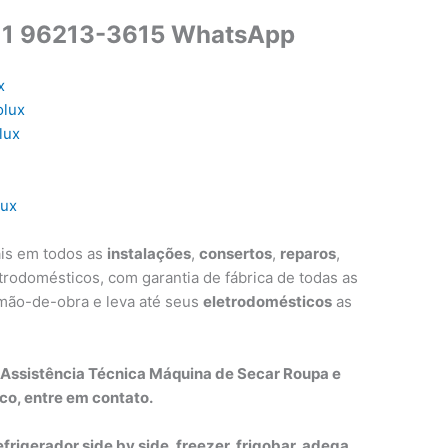
11 96213-3615 WhatsApp
x
olux
lux
lux
ais em todos as
instalações
,
consertos
,
reparos
,
rodomésticos, com garantia de fábrica de todas as
 mão-de-obra e leva até seus
eletrodomésticos
as
 Assistência Técnica Máquina de Secar Roupa e
co, entre em contato.
efrigerador side by side, freezer, frigobar, adega,