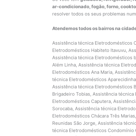
ar-condicionado, fogão, forno, cookto
resolver todos os seus problemas nu
Atendemos todos os bairros na cidad
Assistência técnica Eletrodomésticos Cajuru do Sul, Éden, Assistência técnica Eletrodomésticos Habiteto Itavuvu, Assistência técnica Eletrodomésticos Itinga, Assistência técnica Eletrodomésticos bom jesus, Assistência técnica Eletrodomésticos Além Linha, Assistência técnica Eletrodomésticos Além Ponte, Assistência técnica Eletrodomésticos Ana Maria, Assistência técnica Eletrodomésticos Aparecida, Assistência técnica Eletrodomésticos Aparecidinha, Assistência técnica Eletrodomésticos Vossoroca, Assistência técnica Eletrodomésticos Boa Vista, Assistência técnica Eletrodomésticos Brigadeiro Tobias, Assistência técnica Eletrodomésticos Caguassu, Assistência técnica Eletrodomésticos Caputera, Assistência técnica Eletrodomésticos Central Parque Sorocaba, Assistência técnica Eletrodomésticos Centro, Assistência técnica Eletrodomésticos Chácara Três Marias, Assistência técnica Eletrodomésticos Chácaras Reunidas São Jorge, Assistência técnica Eletrodomésticos Cidade Jardim, Assistência técnica Eletrodomésticos Condomínio Golden Park Residence, Assistência técnica Eletrodomésticos Condomínio Residencial Village D’Avignon, Assistência técnica Eletrodomésticos Condomínio Residencial Village Vert, Assistência técnica Eletrodomésticos Conjunto Habitacional Doutor Ulisses Guimarães, Assistência técnica Eletrodomésticos Conjunto Habitacional Herbert de Souza, Assistência técnica Eletrodomésticos Conjunto Habitacional Júlio de Mesquita Filho, Assistência técnica Eletrodomésticos Conjunto Habitacional Professor Benedicto Cleto, Assistência técnica Eletrodomésticos Conjunto Residencial Jardim Villagio Torino, Assistência técnica Eletrodomésticos Granja Olga I, Assistência técnica Eletrodomésticos Granja Olga II, Assistência técnica Eletrodomésticos Granja Olga III, Assistência técnica Eletrodomésticos Habiteto – Ana Paula Eleutério, Assistência técnica Eletrodomésticos Horto Florestal, Assistência técnica Eletrodomésticos Ibiti Royal Park, Assistência técnica Eletrodomésticos Inhayba, Assistência técnica Eletrodomésticos Ipanema das Pedras, Assistência técnica Eletrodomésticos Ipanema do Meio, Assistência técnica Eletrodomésticos Ipanema Ville, Assistência técnica Eletrodomésticos Ipatinga, Assistência técnica Eletrodomésticos Ipiranga, Assistência técnica Eletrodomésticos Iporanga, Assistência técnica Eletrodomésticos Itavuvu, Assistência técnica Eletrodomésticos Jardim Abaeté, Assistência técnica Eletrodomésticos Jardim Abatiá, Assistência técnica Eletrodomésticos Jardim Aeroporto, Assistência técnica Eletrodomésticos Jardim Alegria, Assistência técnica Eletrodomésticos Jardim Alpes de Sorocaba, Assistência técnica Eletrodomésticos Jardim Altos do Itavuvu, Assistência técnica Eletrodomésticos Jardim Alvorada, Assistência técnica Eletrodomésticos Jardim Amalia, Assistência técnica Eletrodomésticos Jardim América, Assistência técnica Eletrodomésticos Jardim Americano, Assistência técnica Eletrodomésticos Jardim Ana Maria, Assistência técnica Eletrodomésticos Jardim Astro, Assistência técnica Eletrodomésticos Jardim Atílio Silvano, Assistência técnica Eletrodomésticos Jardim Avore Pilungo, Assistência técnica Eletrodomésticos Jardim Bandeirantes, Assistência técnica Eletrodomésticos Jardim Bertanha, Assistência técnica Eletrodomésticos Jardim Betânia, Assistência técnica Eletrodomésticos Jardim Boa Esperança, Assistência técnica Eletrodomésticos Jardim Bonsucesso, Assistência técnica Eletrodomésticos Jardim Botucatu, Assistência técnica Eletrodomésticos Jardim Brasilândia, Assistência técnica Eletrodomésticos Jardim Califórnia, Assistência técnica Eletrodomésticos Jardim Camila, Assistência técnica Eletrodomésticos Jardim Campos do Conde II, Assistência técnica Eletrodomésticos Jardim Capitão, Assistência técnica Eletrodomésticos Jardim Carolina, Assistência técnica Eletrodomésticos Jardim Casa Branca, Assistência técnica Eletrodomésticos Jardim Celeste, Assistência técnica Eletrodomésticos Jardim Constantino Matucci, Assistência técnica Eletrodomésticos Jardim Copaíba, Assistência técnica Eletrodomésticos Jardim Cruzeiro do Sul, Assistência técnica Eletrodomésticos Jardim das Acácias, Assistência técnica Eletrodomésticos Jardim das Azaléias, Assistência técnica Eletrodomésticos Jardim das Estrelas, Assistência técnica Eletrodomésticos Jardim das Flores, Assistência técnica Eletrodomésticos Jardim das Magnólias, Assistência técnica Eletrodomésticos Jardim do Carmo, Assistência técnica Eletrodomésticos Jardim do Paço, Assistência técnica Eletrodomésticos Jardim do Sol, Assistência técnica Eletrodomésticos Jardim Dois Corações, Assistência técnica Eletrodomésticos Jardim dos Estados, Assistência técnica Eletrodomésticos Jardim dos Pássaros, Assistência técnica Eletrodomésticos Jardim Eden Ville, Assistência técnica Eletrodomésticos Jardim Edgar Marques, Assistência técnica Eletrodomésticos Jardim Eliana, Assistência técnica Eletrodomésticos Jardim Eltonville, Assistência técnica Eletrodomésticos Jardim Embaixador, Assistência t