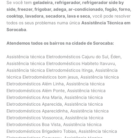
Se você tem
geladeira, refrigerador, refrigerador side by
side, freezer, frigobar, adega, ar-condicionado, fogão, forno,
cooktop, lavadora, secadora, lava e seca,
você pode resolver
todos os seus problemas numa única
Assistência Técnica em
Sorocaba
.
Atendemos todos os bairros na cidade de Sorocaba:
Assistência técnica Eletrodomésticos Cajuru do Sul, Éden, Assistência técnica Eletrodomésticos Habiteto Itavuvu, Assistência técnica Eletrodomésticos Itinga, Assistência técnica Eletrodomésticos bom jesus, Assistência técnica Eletrodomésticos Além Linha, Assistência técnica Eletrodomésticos Além Ponte, Assistência técnica Eletrodomésticos Ana Maria, Assistência técnica Eletrodomésticos Aparecida, Assistência técnica Eletrodomésticos Aparecidinha, Assistência técnica Eletrodomésticos Vossoroca, Assistência técnica Eletrodomésticos Boa Vista, Assistência técnica Eletrodomésticos Brigadeiro Tobias, Assistência técnica Eletrodomésticos Caguassu, Assistência técnica Eletrodomésticos Caputera, Assistência técnica Eletrodomésticos Central Parque Sorocaba, Assistência técnica Eletrodomésticos Centro, Assistência técnica Eletrodomésticos Chácara Três Marias, Assistência técnica Eletrodomésticos Chácaras Reunidas São Jorge, Assistência técnica Eletrodomésticos Cidade Jardim, Assistência técnica Eletrodomésticos Condomínio Golden Park Residence, Assistência técnica Eletrodomésticos Condomínio Residencial Village D’Avignon, Assistência técnica Eletrodomésticos Condomínio Residencial Village Vert, Assistência técnica Eletrodomésticos Conjunto Habitacional Doutor Ulisses Guimarães, Assistência técnica Eletrodomésticos Conjunto Habitacional Herbert de Souza, Assistência técnica Eletrodomésticos Conjunto Habitacional Júlio de Mesquita Filho, Assistência técnica Eletrodomésticos Conjunto Habitacional Professor Benedicto Cleto, Assistência técnica Eletrodomésticos Conjunto Residencial Jardim Villagio Torino, Assistência técnica Eletrodomésticos Granja Olga I, Assistência técnica Eletrodomésticos Granja Olga II, Assistência técnica Eletrodomésticos Granja Olga III, Assistência técnica Eletrodomésticos Habiteto – Ana Paula Eleutério, Assistência técnica Eletrodomésticos Horto Florestal, Assistência técnica Eletrodomésticos Ibiti Royal Park, Assistência técnica Eletrodomésticos Inhayba, Assistência técnica Eletrodomésticos Ipanema das Pedras, Assistência técnica Eletrodomésticos Ipanema do Meio, Assistência técnica Eletrodomésticos Ipanema Ville, Assistência técnica Eletrodomésticos Ipatinga, Assistência técnica Eletrodomésticos Ipiranga, Assistência técnica Eletrodomésticos Iporanga, Assistência técnica Eletrodomésticos Itavuvu, Assistência técnica Eletrodomésticos Jardim Abaeté, Assistência técnica Eletrodomésticos Jardim Abatiá, Assistência técnica Eletrodomésticos Jardim Aeroporto, Assistência técnica Eletrodomésticos Jardim Alegria, Assistência técnica Eletrodomésticos Jardim Alpes de Sorocaba, Assistência técnica Eletrodomésticos Jardim Altos do Itavuvu, Assistência técnica Eletrodomésticos Jardim Alvorada, Assistência técnica Eletrodomésticos Jardim Amalia, Assistência técnica Eletrodomésticos Jardim América, Assistência técnica Eletrodomésticos Jardim Americano, Assistência técnica Eletrodomésticos Jardim Ana Maria, Assistência técnica Eletrodomésticos Jardim Astro, Assistência técnica Eletrodomésticos Jardim Atílio Silvano, Assistência técnica Eletrodomésticos Jardim Avore Pilungo, Assistência técnica Eletrodomésticos Jardim Bandeirantes, Assistência técnica Eletrodomésticos Jardim Bertanha, Assistência técnica Eletrodomésticos Jardim Betânia, Assistência técnica Eletrodomésticos Jardim Boa Esperança, Assistência técnica Eletrodomésticos Jardim Bonsucesso, Assistência técnica Eletrodomésticos Jardim Botucatu, Assistência técnica Eletrodomésticos Jardim Brasilândia, Assistência técnica Eletrodomésticos Jardim Califórnia, Assistência técnica Eletrodomésticos Jardim Camila, Assistência técnica Eletrodomésticos Jardim Campos do Conde II, Assistência técnica Eletrodomésticos Jardim Capitão, Assistência técnica Eletrodomésticos Jardim Carolina, Assistência técnica Eletrodomésticos Jardim Casa Branca, Assistência técnica Eletrodomésticos Jardim Celeste, Assistência técnica Eletrodomésticos Jardim Constantino Matucci, Assistência técnica Eletrodomésticos Jardim Copaíba, Assistência técnica Eletrodomésticos Jardim Cruzeiro do Sul, Assistência técnica Eletrodomésticos Jardim das Acácias, Assistência técnica Eletrodomésticos Jardim das Azaléias, Assistência técnica Eletrodomésticos Jardim das Estrelas, Assistência técnica Eletrodomésticos Jardim das Flores, Assistência técnica Eletrodomésticos Jardim das Magnólias, Assistência técnica Eletrodomésticos Jardim do Carmo, Assistência técnica Eletrodomésticos Jardim do Paço, Assistência técnica Eletrodomésticos Jardim do Sol, Assistência técnica Eletrodomésticos Jardim Dois Corações, Assistência técnica Eletrodomésticos Jardim dos Estados, Assistência técnica Eletrodomésticos Jardim dos Pássaros, Assistência técnica Eletrodomésticos Jardim Eden Ville, Assistência técnica Eletrodomésticos Jardim Edgar Marques, Assistência técnica Eletrodomésticos Jardim Eliana, Assistência técnica Eletrodomésticos Jardim Eltonville, Assistência técnica Eletrodomésticos Jardim Embaixador, Assistência técnica Eletrodomésticos Jardim Emília, Assistência técnica Eletrodomésticos Jardim Eucalíptos, Assistência técnica Eletrodomésticos Jardim Europa, Assistência técnica Eletrodomésticos Jardim Excelsior, Assistência técnica Eletrodomésticos Jardim Faculdade, Assistência técnica Eletrodomésticos Jardim Ferreira, Assistência técnica Eletrodomésticos Jardim Flamboyant, Assistência técnica Eletrodomésticos Jardim Francini, Assistência técnica Eletrodomésticos Jardim Germiniani, Assistência técnica Eletrodomésticos Jardim Golden Park Residencial, Assistência técnica Eletrodomésticos Jardim Gonçalves, Assistência técnica Eletrodomésticos Jardim Gramados de Sorocaba, Assistência técnica Eletrodomésticos Jardim Guadalajara, Assistência técnica Eletrodomésticos Jardim Guadalupe, Assistência técnica Eletrodomésticos Jardim Guaíba, Assistência técnica Eletrodomésticos Jardim Guarujá, Assistência técnica Eletrodomésticos Jardim Gutierres, Assistência técnica Eletrodomésticos Jardim Harmonia, Assistência técnica Eletrodomésticos Jardim Helena Cristina, Assistência técnica Eletrodomésticos Jardim Henrique, Assistência técnica Eletrodomésticos Assistência técnica Eletrodomésticos Jardim Horizonte, Assistência técnica Eletrodomésticos Jardim Humberto de Campos, Assistência técnica Eletrodomésticos Jardim Hungares, Assistência técnica Eletrodomésticos Jardim Ibiti do Paço, Assistência técnica Eletrodomésticos Jardim Imperial, Assistência técnica Eletrodomésticos Jardim Ipanema, Assistência técnica Eletrodomésticos Jardim Ipê, Assistência técnica Eletrodomésticos Jardim Isaura, Assistência técnica Eletrodomésticos Jardim Itália, Assistência técnica Eletrodomésticos Jardim Itanguá, Assistência técnica Eletrodomésticos Jardim Itapemirim, Assistência técnica Eletrodomésticos Assistência técnica Eletrodomésticos Jardim Itapuã, Assistência técnica Eletrodomésticos Jardim J S Carvalho, Assistência técnica Eletrodomésticos Jardim Jatobá, Assistência técnica Eletrodomésticos Jardim Josane, Assistência técnica Eletrodomésticos Jardim Judith, Assistência técnica Eletrodomésticos Jardim Juliana, Assistência técnica Eletrodomésticos Jardim Leandro Dromani, Assistência técnica Eletrodomésticos Jardim Leocádia, Assistência técnica Eletrodomésticos Jardim Liberdade, Assistência técnica Eletrodomésticos Jardim Los Angeles, Assistência técnica Eletrodomésticos Jardim Luciana Maria, Assistência técnica Eletrodomésticos Jardim Marcelo Augusto, Assistência técnica Eletrodomésticos Jardim Marco Antônio, Assistência técnica Eletrodomésticos Jardim Maria Antônia Prado, Assistência técnica Eletrodomésticos Jardim Maria Cristina, Assistência técnica Eletrodomésticos Jardim Maria do Carmo, Assistência técnica Eletrodomésticos Jardim Maria Elvira, Assistência técnica Eletrodomésticos Jardim Maria Eugênia, Assistência técnica Eletrodomésticos Jardim Marnilda, Assistência técnica Eletrodomésticos Jardim Millenium, Assistência técnica Eletrodomésticos Jardim Monte Hey, Assistência técnica Eletrodomésticos Jardim Monteiro, Assistência técnica Eletrodomésticos Jardim Monterrey, Assistência técnica Eletrodomésticos Jardim Montevidéo, Assistência técnica Eletrodomésticos Jardim Montreal, Assistência técnica Eletrodomésticos Jardim Morumbi, Assistência técnica Eletrodomésticos Jardim Nair, Assistência técnica Eletrodomésticos Jardim Nápoli, Assistência técnica Eletrodomésticos Jardim Nilton Torres, Assistência técnica Eletrodomésticos Jardim Nogueira, Assistência técnica Eletrodomésticos Jardim Nova Aparecidinha, Assistência técnica Eletrodomésticos Jardim Nova Esperança, Assistência técnica Eletrodomésticos Jardim Nova Ipanema, Assistência técnica Eletrodomésticos Jardim Nova Manchester, Assistência técnica Eletrodomésticos Jardim Novo Eldorado, Assistência técnica Eletrodomésticos Jardim Novo Horizonte, Assistência técnica Eletrodomésticos Jardim Novo Mundo, Assistência técnica Eletrodomésticos Jardim Pacaembu, Assistência técnica Eletrodomésticos Jardim Pagliato, Assistência técnica Eletrodomésticos Jardim Parada do Alto, Assistência técnica Eletrodomésticos Jardim Paraíso, Assistência técnica Eletrodomésticos Jardim Paraná, Assistência técnica Eletrodomésticos Jardim Paulista, Assistência técnica Eletrodomésticos Jardim Paulistano, Assistência técnica Eletrodomésticos Jardim Piazza di Roma, Assistência técnica Eletrodomésticos Jardim Piazza Di Roma II, Assistência técnica Eletrodomésticos Jardim Piratininga, Assistência técnica Eletrodomésticos Jardim Pires de Mello, Assistência técnica Eletrodomésticos Jardim Pitangui, Assistência técnica Eletrodomésticos Jardim Planalto, Assistência técnica Eletrodomésticos Jardim Portal da Colina, Assistência técnica Eletrodomésticos Jardim Portal da Primavera, Assistência técnica Eletrodomésticos Jardim Portal do Itavuvu, Assistência técnica Eletrodomésticos Jardim Portobello, Assistência técnica Eletrodomésticos Jardim Portugal, Assistência técnica Eletrodomésticos Jardim Prestes de Barros, Assistência técnica Eletrodom