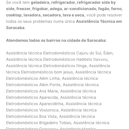
Se você tem
geladeira, refrigerador, refrigerador side by
side, freezer, frigobar, adega, ar-condicionado, fogão, forno,
cooktop, lavadora, secadora, lava e seca,
você pode resolver
todos os seus problemas numa única
Assistência Técnica em
Sorocaba
.
Atendemos todos os bairros na cidade de Sorocaba:
Assistência técnica Eletrodomésticos Cajuru do Sul, Éden, Assistência técnica Eletrodomésticos Habiteto Itavuvu, Assistência técnica Eletrodomésticos Itinga, Assistência técnica Eletrodomésticos bom jesus, Assistência técnica Eletrodomésticos Além Linha, Assistência técnica Eletrodomésticos Além Ponte, Assistência técnica Eletrodomésticos Ana Maria, Assistência técnica Eletrodomésticos Aparecida, Assistência técnica Eletrodomésticos Aparecidinha, Assistência técnica Eletrodomésticos Vossoroca, Assistência técnica Eletrodomésticos Boa Vista, Assistência técnica Eletrodomésticos Brigadeiro Tobias, Assistência técnica Eletrodomésticos Caguassu, Assistência técnica Eletrodomésticos Caputera, Assistência técnica Eletrodomésticos Central Parque Sorocaba, Assistência técnica Eletrodomésticos Centro, Assistência técnica Eletrodomésticos Chácara Três Marias, Assistência técnica Eletrodomésticos Chácaras Reunidas São Jorge, Assistência técnica Eletrodomésticos Cidade Jardim, Assistência técnica Eletrodomésticos Condomínio Golden Park Residence, Assistência técnica Eletrodomésticos Condomínio Residencial Village D’Avignon, Assistência técnica Eletrodomésticos Condomínio Residencial Village Vert, Assistência técnica Eletrodomésticos Conjunto Habitacional Doutor Ulisses Guimarães, Assistência técnica Eletrodomésticos Conjunto Habitacional Herbert de Souza, Assistência técnica Eletrodomésticos Conjunto Habitacional Júlio de Mesquita Filho, Assistência técnica Eletrodomésticos Conjunto Habitacional Professor Benedicto Cleto, Assistência técnica Eletrodomésticos Conjunto Residencial Jardim Villagio Torino, Assistência técnica Eletrodomésticos Granja Olga I, Assistência técnica Eletrodomésticos Granja Olga II, Assistência técnica Eletrodomésticos Granja Olga III, Assistência técnica Eletrodomésticos Habiteto – Ana Paula Eleutério, Assistência técnica Eletrodomésticos Horto Florestal, Assistência técnica Eletrodomésticos Ibiti Royal Park, Assistência técnica Eletrodomésticos Inhayba, Assistência técnica Eletrodomésticos Ipanema das Pedras, Assistência técnica Eletrodomésticos Ipanema do Meio, Assistência técnica Eletrodomésticos Ipanema Ville, Assistência técnica Eletrodomésticos Ipatinga, Assistência técnica Eletrodomésticos Ipiranga, Assistência técnica Eletrodomésticos Iporanga, Assistência técnica Eletrodomésticos Itavuvu, Assistência técnica Eletrodomésticos Jardim Abaeté, Assistência técnica Eletrodomésticos Jardim Abatiá, Assistência técnica Eletrodomésticos Jardim Aeroporto, Assistência técnica Eletrodomésticos Jardim Alegria, Assistência técnica Eletrodomésticos Jardim Alpes de Sorocaba, Assistência técnica Eletrodomésticos Jardim Altos do Itavuvu, Assistência técnica Eletrodomésticos Jardim Alvorada, Assistência técnica Eletrodomésticos Jardim Amalia, Assistência técnica Eletrodomésticos Jardim América, Assistência técnica Eletrodomésticos Jardim Americano, Assistência técnica Eletrodomésticos Jardim Ana Maria, Assistência técnica Eletrodomésticos Jardim Astro, Assistência técnica Eletrodomésticos Jardim Atílio Silvano, Assistência técnica Eletrodomésticos Jardim Avore Pilungo, Assistência técnica Eletrodomésticos Jardim Bandeirantes, Assistência técnica Eletrodomésticos Jardim Bertanha, Assistência técnica Eletrodomésticos Jardim Betânia, Assistência técnica Eletrodomésticos Jardim Boa Esperança, Assistência técnica Eletrodomésticos Jardim Bonsucesso, Assistência técnica Eletrodomésticos Jardim Botucatu, Assistência técnica Eletrodomésticos Jardim Brasilândia, Assistência técnica Eletrodomésticos Jardim Califórnia, Assistência técnica Eletrodomésticos Jardim Camila, Assistência técnica Eletrodomésticos Jardim Campos do Conde II, Assistência técnica Eletrodomésticos Jardim Capitão, Assistência técnica Eletrodomésticos Jardim Carolina, Assistência técnica Eletrodomésticos Jardim Casa Branca, Assistência técnica Eletrodomésticos Jardim Celeste, Assistência técnica Eletrodomésticos Jardim Constantino Matucci, Assistência técnica Eletrodomésticos Jardim Copaíba, Assistência técnica Eletrodomésticos Jardim Cruzeiro do Sul, Assistência técnica Eletrodomésticos Jardim das Acácias, Assistência técnica Eletrodomésticos Jardim das Azaléias, Assistência técnica Eletrodomésticos Jardim das Estrelas, Assistência técnica Eletrodomésticos Jardim das Flores, Assistência técnica Eletrodomésticos Jardim das Magnólias, Assistência técnica Eletrodomésticos Jardim do Carmo, Assistência técnica Eletrodomésticos Jardim do Paço, Assistência técnica Eletrodomésticos Jardim do Sol, Assistência técnica Eletrodomésticos Jardim Dois Corações, Assistência técnica Eletrodomésticos Jardim dos Estados, Assistência técnica Eletrodomésticos Jardim dos Pássaros, Assistência técnica Eletrodomésticos Jardim Eden Ville, Assistência técnica Eletrodomésticos Jardim Edgar Marques, Assistência técnica Eletrodomésticos Jardim Eliana, Assistência técnica Eletrodomésticos Jardim Eltonville, Assistência técnica Eletrodomésticos Jardim Embaixador, Assistência técnica Eletrodomésticos Jardim Emília, Assistência técnica Eletrodomésticos Jardim Eucalíptos, Assistência técnica Eletrodomésticos Jardim Europa, Assistência técnica Eletrodomésticos Jardim Excelsior, Assistência técnica Eletrodomésticos Jardim Faculdade, Assistência técnica Eletrodomésticos Jardim Ferreira, Assistência técnica Eletrodomésticos Jardim Flamboyant, Assistência técnica Eletrodomésticos Jardim Francini, Assistência técnica Eletrodomésticos Jardim Germiniani, Assistência técnica Eletrodomésticos Jardim Golden Park Residencial, Assistência técnica Eletrodomésticos Jardim Gonçalves, Assistência técnica Eletrodomésticos Jardim Gramados de Sorocaba, Assistência técnica Eletrodomésticos Jardim Guadalajara, Assistência técnica Eletrodomésticos Jardim Guadalupe, Assistência técnica Eletrodomésticos Jardim Guaíba, Assistência técnica Eletrodomésticos Jardim Guarujá, Assistência técnica Eletrodomésticos Jardim Gutierres, Assistência técnica Eletrodomésticos Jardim Harmonia, Assistência técnica Eletrodomésticos Jardim Helena Cristina, Assistência técnica Eletrodomésticos Jardim Henrique, Assistência técnica Eletrodomésticos Assistência técnica Eletrodomésticos Jardim Horizonte, Assistência técnica Eletrodomésticos Jardim Humberto de Campos, Assistência técnica Eletrodomésticos Jardim Hungares, Assistência técnica Eletrodomésticos Jardim Ibiti do Paço, Assistência técnica Eletrodomésticos Jardim Imperial, Assistência técnica Eletrodomésticos Jardim Ipanema, Assistência técnica Eletrodomésticos Jardim Ipê, Assistência técnica Eletrodomésticos Jardim Isaura, Assistência técnica Eletrodomésticos Jardim Itália, Assistência técnica Eletrodomésticos Jardim Itanguá, Assistência técnica Eletrodomésticos Jardim Itapemirim, Assistência técnica Eletrodomésticos Assistência técnica Eletrodomésticos Jardim Itapuã, Assistência técnica Eletrodomésticos Jardim J S Carvalho, Assistência técnica Eletrodomésticos Jardim Jatobá, Assistência técnica Eletrodomésticos Jardim Josane, Assistência técnica Eletrodomésticos Jardim Judith, Assistência técnica Eletrodomésticos Jardim Juliana, Assistência técnica Eletrodomésticos Jardim Leandro Dromani, Assistência técnica Eletrodomésticos Jardim Leocádia, Assistência técnica Eletrodomésticos Jardim Liberdade, Assistência técnica Eletrodomésticos Jardim Los Angeles, Assistência técnica Eletrodomésticos Jardim Luciana Maria, Assistência técnica Eletrodomésticos Jardim Marcelo Augusto, Assistência técnica Eletrodomésticos Jardim Marco Antônio, Assistência técnica Eletrodomésticos Jardim Maria Antônia Prado, Assistência técnica Eletrodomésticos Jardim Maria Cristina, Assistência técnica Eletrodomésticos Jardim Maria do Carmo, Assistência técnica Eletrodomésticos Jardim Maria Elvira, Assistência técnica Eletrodomésticos Jardim Maria Eugênia, Assistência técnica Eletrodomésticos Jardim Marnilda, Assistência técnica Eletrodomésticos Jardim Millenium, Assistência técnica Eletrodomésticos Jardim Monte Hey, Assistência técnica Eletrodomésticos Jardim Monteiro, Assistência técnica Eletrodomésticos Jardim Monterrey, Assistência técnica Eletrodomésticos Jardim Montevidéo, Assistência técnica Eletrodomésticos Jardim Montreal, Assistência técnica Eletrodomésticos Jardim Morumbi, Assistência técnica Eletrodomésticos Jardim Nair, Assistência técnica Eletrodomésticos Jardim Nápoli, Assistência técnica Eletrodomésticos Jardim Nilton Torres, Assistência técnica Eletrodomésticos Jardim Nogueira, Assistência técnica Eletrodomésticos Jardim Nova Aparecidinha, Assistência técnica Eletrodomésticos Jardim Nova Esperança, Assistência técnica Eletrodomésticos Jardim Nova Ipanema, Assistência técnica Eletrodomésticos Jardim Nova Manchester, Assistência técnica Eletrodomésticos Jardim Novo Eldorado, Assistência técnica Eletrodomésticos Jardim Novo Horizonte, Assistência técnica Eletrodomésticos Jardim Novo Mundo, Assistência técnica Eletrodomésticos Jardim Pacaembu, Assistência técnica Eletrodomésticos Jardim Pagliato, Assistência técnica Eletrodomésticos Jardim Parada do Alto, Assistência técnica Eletrodomésticos Jardim Paraíso, Assistência técnica Eletrodomésticos Jardim Paraná, Assistência técnica Eletrodomésticos Jardim Paulista, Assistência técnica Eletrodomésticos Jardim Paulistano, Assistência técnica Eletrodomésticos Jardim Piazza di Roma, Assistência técnica Eletrodomésticos Jardim Piazza Di Roma II, Assistência técnica Eletrodomésticos Jardim Piratininga, Assistência técnica Eletrodomésticos Jardim Pires de Mello, Assistência técnica Eletrodomésticos Jardim Pitangui, Assistência técnica Eletrodomésticos Jardim Planalto, Assistência técnica Eletrodomésticos Jardim Portal da Colina, Assistência técnica Eletrodomésticos Jardim Portal da Primavera, Assistência técnica Eletrodomésticos Jardim Portal do Itavuvu, Assistência técnica Eletrodomésticos Jardim Portobello, Assistência técnica Eletrodomésticos Jardim Portugal, Assistência técnica Eletrodomésticos Jardim Prestes de Barros, Assistência técnica Eletrodom