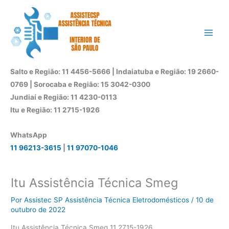
Ir
para
o
conteúdo
Salto e Região: 11 4456-5666 | Indaiatuba e Região: 19 2660-
0769 | Sorocaba e Região: 15 3042-0300
Jundiaí e Região: 11 4230-0113
Itu e Região: 11 2715-1926
WhatsApp
11 96213-3615
|
11 97070-1046
Itu Assistência Técnica Smeg
Por
Assistec SP Assistência Técnica Eletrodomésticos
/
10 de
outubro de 2022
Itu Assistência Técnica Smeg 11 2715-1926