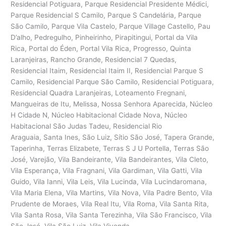
Residencial Potiguara, Parque Residencial Presidente Médici,
Parque Residencial S Camilo, Parque S Candelária, Parque
São Camilo, Parque Vila Castelo, Parque Village Castello, Pau
D’alho, Pedregulho, Pinheirinho, Pirapitingui, Portal da Vila
Rica, Portal do Éden, Portal Vila Rica, Progresso, Quinta
Laranjeiras, Rancho Grande, Residencial 7 Quedas,
Residencial Itaim, Residencial Itaim II, Residencial Parque S
Camilo, Residencial Parque São Camilo, Residencial Potiguara,
Residencial Quadra Laranjeiras, Loteamento Fregnani,
Mangueiras de Itu, Melissa, Nossa Senhora Aparecida, Núcleo
H Cidade N, Núcleo Habitacional Cidade Nova, Núcleo
Habitacional São Judas Tadeu, Residencial Rio
Araguaia, Santa Ines, São Luiz, Sítio São José, Tapera Grande,
Taperinha, Terras Elizabete, Terras S J U Portella, Terras São
José, Varejão, Vila Bandeirante, Vila Bandeirantes, Vila Cleto,
Vila Esperança, Vila Fragnani, Vila Gardiman, Vila Gatti, Vila
Guido, Vila Ianni, Vila Leis, Vila Lucinda, Vila Lucindaromana,
Vila Maria Elena, Vila Martins, Vila Nova, Vila Padre Bento, Vila
Prudente de Moraes, Vila Real Itu, Vila Roma, Vila Santa Rita,
Vila Santa Rosa, Vila Santa Terezinha, Vila São Francisco, Vila
São José, Vila São Luiz, Vila Vivenda.