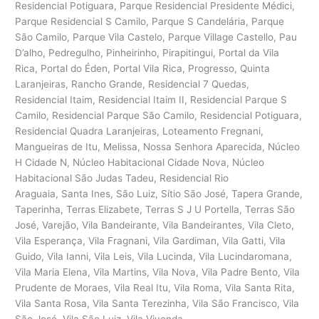
Residencial Potiguara, Parque Residencial Presidente Médici,
Parque Residencial S Camilo, Parque S Candelária, Parque
São Camilo, Parque Vila Castelo, Parque Village Castello, Pau
D’alho, Pedregulho, Pinheirinho, Pirapitingui, Portal da Vila
Rica, Portal do Éden, Portal Vila Rica, Progresso, Quinta
Laranjeiras, Rancho Grande, Residencial 7 Quedas,
Residencial Itaim, Residencial Itaim II, Residencial Parque S
Camilo, Residencial Parque São Camilo, Residencial Potiguara,
Residencial Quadra Laranjeiras, Loteamento Fregnani,
Mangueiras de Itu, Melissa, Nossa Senhora Aparecida, Núcleo
H Cidade N, Núcleo Habitacional Cidade Nova, Núcleo
Habitacional São Judas Tadeu, Residencial Rio
Araguaia, Santa Ines, São Luiz, Sítio São José, Tapera Grande,
Taperinha, Terras Elizabete, Terras S J U Portella, Terras São
José, Varejão, Vila Bandeirante, Vila Bandeirantes, Vila Cleto,
Vila Esperança, Vila Fragnani, Vila Gardiman, Vila Gatti, Vila
Guido, Vila Ianni, Vila Leis, Vila Lucinda, Vila Lucindaromana,
Vila Maria Elena, Vila Martins, Vila Nova, Vila Padre Bento, Vila
Prudente de Moraes, Vila Real Itu, Vila Roma, Vila Santa Rita,
Vila Santa Rosa, Vila Santa Terezinha, Vila São Francisco, Vila
São José, Vila São Luiz, Vila Vivenda.