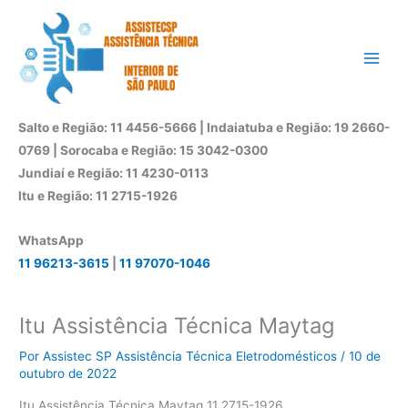
Ir
para
o
conteúdo
Salto e Região: 11 4456-5666 | Indaiatuba e Região: 19 2660-
0769 | Sorocaba e Região: 15 3042-0300
Jundiaí e Região: 11 4230-0113
Itu e Região: 11 2715-1926
WhatsApp
11 96213-3615
|
11 97070-1046
Itu Assistência Técnica Maytag
Por
Assistec SP Assistência Técnica Eletrodomésticos
/
10 de
outubro de 2022
Itu Assistência Técnica Maytag 11 2715-1926