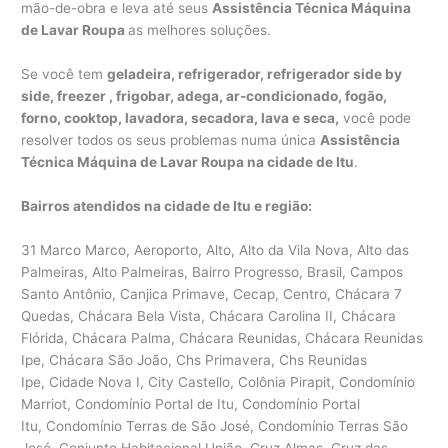
mão-de-obra e leva até seus
Assistência Técnica Máquina
de Lavar Roupa
as melhores soluções.
Se você tem
geladeira, refrigerador, refrigerador side by
side, freezer , frigobar, adega, ar-condicionado, fogão,
forno, cooktop, lavadora, secadora, lava e seca,
você pode
resolver todos os seus problemas numa única
Assistência
Técnica Máquina de Lavar Roupa na cidade de Itu
.
Bairros atendidos na cidade de Itu e região:
31 Marco Marco, Aeroporto, Alto, Alto da Vila Nova, Alto das
Palmeiras, Alto Palmeiras, Bairro Progresso, Brasil, Campos
Santo Antônio, Canjica Primave, Cecap, Centro, Chácara 7
Quedas, Chácara Bela Vista, Chácara Carolina II, Chácara
Flórida, Chácara Palma, Chácara Reunidas, Chácara Reunidas
Ipe, Chácara São João, Chs Primavera, Chs Reunidas
Ipe, Cidade Nova I, City Castello, Colônia Pirapit, Condomínio
Marriot, Condomínio Portal de Itu, Condomínio Portal
Itu, Condomínio Terras de São José, Condomínio Terras São
José, Conjunto Habitacional União, Cruz Almas, Cruz das