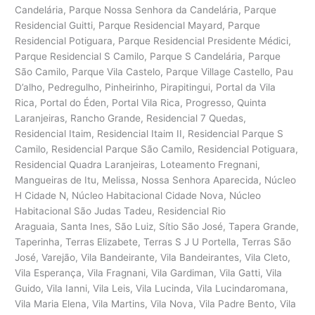
Candelária, Parque Nossa Senhora da Candelária, Parque
Residencial Guitti, Parque Residencial Mayard, Parque
Residencial Potiguara, Parque Residencial Presidente Médici,
Parque Residencial S Camilo, Parque S Candelária, Parque
São Camilo, Parque Vila Castelo, Parque Village Castello, Pau
D’alho, Pedregulho, Pinheirinho, Pirapitingui, Portal da Vila
Rica, Portal do Éden, Portal Vila Rica, Progresso, Quinta
Laranjeiras, Rancho Grande, Residencial 7 Quedas,
Residencial Itaim, Residencial Itaim II, Residencial Parque S
Camilo, Residencial Parque São Camilo, Residencial Potiguara,
Residencial Quadra Laranjeiras, Loteamento Fregnani,
Mangueiras de Itu, Melissa, Nossa Senhora Aparecida, Núcleo
H Cidade N, Núcleo Habitacional Cidade Nova, Núcleo
Habitacional São Judas Tadeu, Residencial Rio
Araguaia, Santa Ines, São Luiz, Sítio São José, Tapera Grande,
Taperinha, Terras Elizabete, Terras S J U Portella, Terras São
José, Varejão, Vila Bandeirante, Vila Bandeirantes, Vila Cleto,
Vila Esperança, Vila Fragnani, Vila Gardiman, Vila Gatti, Vila
Guido, Vila Ianni, Vila Leis, Vila Lucinda, Vila Lucindaromana,
Vila Maria Elena, Vila Martins, Vila Nova, Vila Padre Bento, Vila