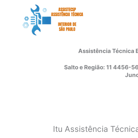
Ir
para
o
conteúdo
Assistência Técnica 
Salto e Região: 11 4456-5
Jund
Itu Assistência Técnic