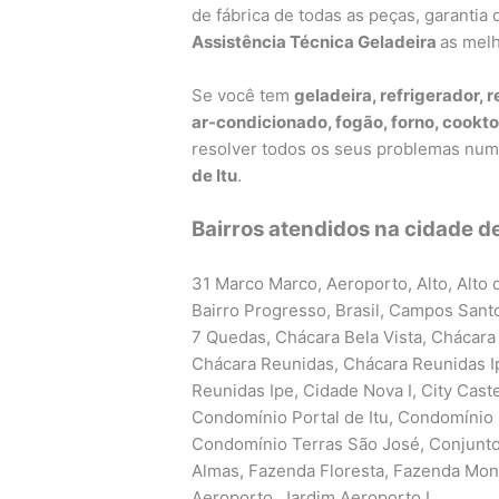
de fábrica de todas as peças, garanti
Assistência Técnica Geladeira
as mel
Se você tem
geladeira, refrigerador, r
ar-condicionado, fogão, forno, cookto
resolver todos os seus problemas nu
de Itu
.
Bairros atendidos na cidade de 
31 Marco Marco, Aeroporto, Alto, Alto d
Bairro Progresso, Brasil, Campos Sant
7 Quedas, Chácara Bela Vista, Chácara 
Chácara Reunidas, Chácara Reunidas I
Reunidas Ipe, Cidade Nova I, City Caste
Condomínio Portal de Itu, Condomínio 
Condomínio Terras São José, Conjunto 
Almas, Fazenda Floresta, Fazenda Monte
Aeroporto, Jardim Aeroporto I,