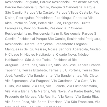
Residencial Potiguara, Parque Residencial Presidente Médici,
Parque Residencial S Camilo, Parque S Candelária, Parque
São Camilo, Parque Vila Castelo, Parque Village Castello, Pau
D’alho, Pedregulho, Pinheirinho, Pirapitingui, Portal da Vila
Rica, Portal do Éden, Portal Vila Rica, Progresso, Quinta
Laranjeiras, Rancho Grande, Residencial 7 Quedas,
Residencial Itaim, Residencial Itaim II, Residencial Parque S
Camilo, Residencial Parque São Camilo, Residencial Potiguara,
Residencial Quadra Laranjeiras, Loteamento Fregnani,
Mangueiras de Itu, Melissa, Nossa Senhora Aparecida, Núcleo
H Cidade N, Núcleo Habitacional Cidade Nova, Núcleo
Habitacional São Judas Tadeu, Residencial Rio
Araguaia, Santa Ines, São Luiz, Sítio São José, Tapera Grande,
Taperinha, Terras Elizabete, Terras S J U Portella, Terras São
José, Varejão, Vila Bandeirante, Vila Bandeirantes, Vila Cleto,
Vila Esperança, Vila Fragnani, Vila Gardiman, Vila Gatti, Vila
Guido, Vila Ianni, Vila Leis, Vila Lucinda, Vila Lucindaromana,
Vila Maria Elena, Vila Martins, Vila Nova, Vila Padre Bento, Vila
Prudente de Moraes, Vila Real Itu, Vila Roma, Vila Santa Rita,
Vila Santa Rosa, Vila Santa Terezinha, Vila São Francisco, Vila
São José, Vila São Luiz, Vila Vivenda.