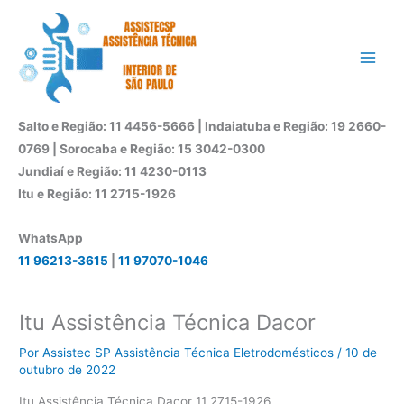
Ir
para
o
conteúdo
Salto e Região: 11 4456-5666 | Indaiatuba e Região: 19 2660-
0769 | Sorocaba e Região: 15 3042-0300
Jundiaí e Região: 11 4230-0113
Itu e Região: 11 2715-1926
WhatsApp
11 96213-3615
|
11 97070-1046
Itu Assistência Técnica Dacor
Por
Assistec SP Assistência Técnica Eletrodomésticos
/
10 de
outubro de 2022
Itu Assistência Técnica Dacor 11 2715-1926