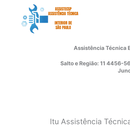
Ir
para
o
conteúdo
Assistência Técnica 
Salto e Região: 11 4456-5
Jund
Itu Assistência Técnic