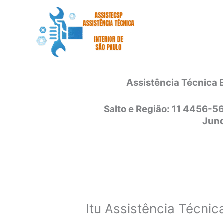
Ir
para
o
conteúdo
Assistência Técnica 
Salto e Região: 11 4456-5
Jund
Itu Assistência Técnic