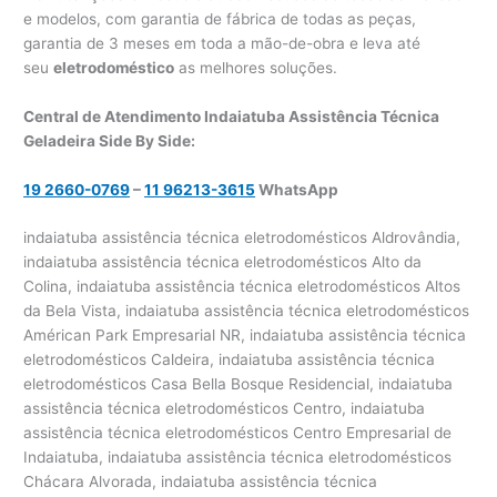
e modelos, com garantia de fábrica de todas as peças,
garantia de 3 meses em toda a mão-de-obra e leva até
seu
eletrodoméstico
as melhores soluções.
Central de Atendimento Indaiatuba Assistência Técnica
Geladeira Side By Side:
19 2660-0769
–
11 96213-3615
WhatsApp
indaiatuba assistência técnica eletrodomésticos Aldrovândia, indaiatuba assistência técnica eletrodomésticos Alto da Colina, indaiatuba assistência técnica eletrodomésticos Altos da Bela Vista, indaiatuba assistência técnica eletrodomésticos Américan Park Empresarial NR, indaiatuba assistência técnica eletrodomésticos Caldeira, indaiatuba assistência técnica eletrodomésticos Casa Bella Bosque Residencial, indaiatuba assistência técnica eletrodomésticos Centro, indaiatuba assistência técnica eletrodomésticos Centro Empresarial de Indaiatuba, indaiatuba assistência técnica eletrodomésticos Chácara Alvorada, indaiatuba assistência técnica eletrodomésticos Chácara Areal, indaiatuba assistência técnica eletrodomésticos Chácara Belvedere, indaiatuba assistência técnica eletrodomésticos chácara do Trevo, indaiatuba assistência técnica eletrodomésticos Chácara Polaris, indaiatuba assistência técnica eletrodomésticos Chácara Viracopos, indaiatuba assistência técnica eletrodomésticos Chácaras de Recreio Ingá, indaiatuba assistência técnica eletrodomésticos Chácaras Videiras de Itaici, indaiatuba assistência técnica eletrodomésticos Cidade Nova I, indaiatuba assistência técnica eletrodomésticos Cidade Nova II, indaiatuba assistência técnica eletrodomésticos Colinas de Indaiatuba, indaiatuba assistência técnica eletrodomésticos Colinas de Indaiatuba II, indaiatuba assistência técnica eletrodomésticos Colinas do Mosteiro de Itaici, indaiatuba assistência técnica eletrodomésticos Comercial Vitória Martini, indaiatuba assistência técnica eletrodomésticos Conjunto Habitacional Caminho da Luz, indaiatuba assistência técnica eletrodomésticos Conjunto Habitacional Residencial Veredas da Conquista, indaiatuba assistência técnica eletrodomésticos Distrito Industrial Bartolomai, indaiatuba assistência técnica eletrodomésticos Distrito Industrial Domingos Giomi, indaiatuba assistência técnica eletrodomésticos Distrito Industrial João Narezzi, indaiatuba assistência técnica eletrodomésticos Distrito Industrial Nova Era, indaiatuba assistência técnica eletrodomésticos Estância Hidromineral Santa Eliza, indaiatuba assistência técnica eletrodomésticos Europark Comercial, indaiatuba assistência técnica eletrodomésticos Helvétia, indaiatuba assistência técnica eletrodomésticos Helvétia Country, indaiatuba assistência técnica eletrodomésticos Helvétia Polo Country, indaiatuba assistência técnica eletrodomésticos Itaici, indaiatuba assistência técnica eletrodomésticos Jardim Adriana, indaiatuba assistência técnica eletrodomésticos Jardim Alice, indaiatuba assistência técnica eletrodomésticos Jardim América, indaiatuba assistência técnica eletrodomésticos Jardim Amstalden Residence, indaiatuba assistência técnica eletrodomésticos Jardim Barcelona, indaiatuba assistência técnica eletrodomésticos Jardim Bela Vista, indaiatuba assistência técnica eletrodomésticos Jardim Belo Horizonte, indaiatuba assistência técnica eletrodomésticos Jardim Bom Princípio, indaiatuba assistência técnica eletrodomésticos Jardim Brasil, indaiatuba assistência técnica eletrodomésticos Jardim Califórnia, indaiatuba assistência técnica eletrodomésticos Jardim Cidade Jardim, indaiatuba assistência técnica eletrodomésticos Jardim Colonial, indaiatuba assistência técnica eletrodomésticos Jardim Cristina, indaiatuba assistência técnica eletrodomésticos Jardim das Esmeraldas, indaiatuba assistência técnica eletrodomésticos Jardim das Maritacas, indaiatuba assistência técnica eletrodomésticos Jardim do Sol, indaiatuba assistência técnica eletrodomésticos Jardim do Valle II, indaiatuba assistência técnica eletrodomésticos Jardim Dom Bosco, indaiatuba assistência técnica eletrodomésticos Jardim dos Colibris, indaiatuba assistência técnica eletrodomésticos Jardim dos Lagos, indaiatuba assistência técnica eletrodomésticos Jardim dos Laranjais, indaiatuba assistência técnica eletrodomésticos Jardim Doutor Carlos Augusto de Camargo Andrade, indaiatuba assistência técnica eletrodomésticos Jardim Eldorado, indaiatuba assistência técnica eletrodomésticos Jardim Esplanada, indaiatuba assistência técnica eletrodomésticos Jardim Esplanada II, indaiatuba assistência técnica eletrodomésticos Jardim Esplendor, indaiatuba assistência técnica eletrodomésticos Jardim Europa, indaiatuba assistência técnica eletrodomésticos Jardim Europa II, indaiatuba assistência técnica eletrodomésticos Jardim Figueira, indaiatuba assistência técnica eletrodomésticos Jardim Flórida, indaiatuba assistência técnica eletrodomésticos Jardim Hubert, indaiatuba assistência técnica eletrodomésticos Jardim Imperial, indaiatuba assistência técnica eletrodomésticos Jardim Indaiatuba Golf, indaiatuba assistência técnica eletrodomésticos Jardim Itamaracá, indaiatuba assistência técnica eletrodomésticos Jardim Jequitibá, indaiatuba assistência técnica eletrodomésticos Jardim Juliana, indaiatuba assistência técnica eletrodomésticos Jardim Juscelino Kubitschek, indaiatuba assistência técnica eletrodomésticos Jardim Kioto I, indaiatuba assistência técnica eletrodomésticos Jardim Kioto II, indaiatuba assistência técnica eletrodomésticos Jardim Laguna, indaiatuba assistência técnica eletrodomésticos Jardim Maison Du Parc, indaiatuba assistência técnica eletrodomésticos Jardim Marina, indaiatuba assistência técnica eletrodomésticos Jardim Maringá, indaiatuba assistência técnica eletrodomésticos Jardim Moacyr Arruda, indaiatuba assistência técnica eletrodomésticos Jardim Monte Carlo, indaiatuba assistência técnica eletrodomésticos Jardim Montreal Residence, indaiatuba assistência técnica eletrodomésticos Jardim Morada do Sol, indaiatuba assistência técnica eletrodomésticos Jardim Moriyama, indaiatuba assistência técnica eletrodomésticos Jardim Morumbi, indaiatuba assistência técnica eletrodomésticos Jardim Nely, indaiatuba assistência técnica eletrodomésticos Jardim Nova Indaiá, indaiatuba assistência técnica eletrodomésticos Jardim Novo Horizonte, indaiatuba assistência técnica eletrodomésticos Jardim Olinda, indaiatuba assistência técnica eletrodomésticos Jardim Oliveira Camargo, indaiatuba assistência técnica eletrodomésticos Jardim Panorama, indaiatuba assistência técnica eletrodomésticos Jardim Paraíso, indaiatuba assistência técnica eletrodomésticos Jardim Park Real, indaiatuba assistência técnica eletrodomésticos Jardim Pau Preto, indaiatuba assistência técnica eletrodomésticos Jardim Paulista I, indaiatuba assistência técnica eletrodomésticos Jardim Paulista II, indaiatuba assistência técnica eletrodomésticos Jardim Paulistano, indaiatuba assistência técnica eletrodomésticos Jardim Pedroso, indaiatuba assistência técnica eletrodomésticos Jardim Pompéia, indaiatuba assistência técnica eletrodomésticos Jardim Portal de Itaici, indaiatuba assistência técnica eletrodomésticos Jardim Portal do Sol, indaiatuba assistência técnica eletrodomésticos Jardim Portal dos Ipês, indaiatuba assistência técnica eletrodomésticos Jardim Primavera, indaiatuba assistência técnica eletrodomésticos Jardim Quintas da Terracota, indaiatuba assistência técnica eletrodomésticos Jardim Recanto do Valle, indaiatuba assistência técnica eletrodomésticos Jardim Regente, indaiatuba assistência técnica eletrodomésticos Jardim Regina, indaiatuba assistência técnica eletrodomésticos Jardim Rêmulo Zoppi, indaiatuba assistência técnica eletrodomésticos Jardim Renata, indaiatuba assistência técnica eletrodomésticos Jardim Reserva Bom Viver de Indaiatuba, indaiatuba assistência técnica eletrodomésticos Jardim Residencial Alto de Itaici, indaiatuba assistência técnica eletrodomésticos Jardim Residencial Dona Lucilla, indaiatuba assistência técnica eletrodomésticos Jardim Residencial Helvétia Park I, indaiatuba assistência técnica eletrodomésticos Jardim Residencial Helvétia Park II, indaiatuba assistência técnica eletrodomésticos Jardim Residencial Helvétia Park III, indaiatuba assistência técnica eletrodomésticos Jardim Residencial Maria Dulce, indaiatuba assistência técnica eletrodomésticos Jardim Residencial Santa Clara, indaiatuba assistência técnica eletrodomésticos Jardim Residencial Terra Nobre, indaiatuba assistência técnica eletrodomésticos Jardim Residencial Veneza, indaiatuba assistência técnica eletrodomésticos Jardim Residencial Viena, indaiatuba assistência técnica eletrodomésticos Jardim Residencial Villa Suíça, indaiatuba assistência técnica eletrodomésticos Jardim Rossignatti, indaiatuba assistência técnica eletrodomésticos Jardim Santa Cruz, indaiatuba assistência técnica eletrodomésticos Jardim Santa Rita, indaiatuba assistência técnica eletrodomésticos Jardim Santiago, indaiatuba assistência técnica eletrodomésticos Jardim Santorini, indaiatuba assistência técnica eletrodomésticos Jardim São Francisco, indaiatuba assistência técnica eletrodomésticos Jardim São Paulo, indaiatuba assistência técnica eletrodomésticos Jardim Sevilha, indaiatuba assistência técnica eletrodomésticos Jardim Tancredo Neves, indaiatuba assistência técnica eletrodomésticos Jardim Tropical, indaiatuba assistência técnica eletrodomésticos Jardim Turim, indaiatuba assistência técnica eletrodomésticos Jardim Umuarama, indaiatuba assistência técnica eletrodomésticos Jardim União, indaiatuba assistência técnica eletrodomésticos Jardim Valença, indaiatuba assistência técnica eletrodomésticos Jardim Vila Paradiso, indaiatuba assistência técnica eletrodomésticos Jardim Villa Romana, indaiatuba assistência técnica eletrodomésticos Jardim Vista Verde, indaiatuba assistência técnica eletrodomésticos Jardins do Império, indaiatuba assistência técnica eletrodomésticos João Pioli, indaiatuba assistência técnica eletrodomésticos Lagos de Shanadu, indaiatuba assistência técnica eletrodomésticos Lauro Bueno de Camargo, indaiatuba assistência técnica eletrodomésticos Loteamento Aldrovândia Gleba 2, indaiatuba assistência técnica eletrodomésticos Loteamento Green View Village, indaiatuba assistência técnica eletrodomésticos Loteamento Ville Coudert, indaiatuba assistência técnica eletr