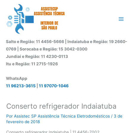
Ir
para
o
conteúdo
Salto e Região: 11 4456-5666 | Indaiatuba e Região: 19 2660-
0769 | Sorocaba e Região: 15 3042-0300
Jundiaí e Região: 11 4230-0113
Itu e Região: 11 2715-1926
WhatsApp
11 96213-3615
|
11 97070-1046
Conserto refrigerador Indaiatuba
Por
Assistec SP Assistência Técnica Eletrodomésticos
/
3 de
fevereiro de 2018
Conserto refrigerador Indaiatuba | 11 4456-7002