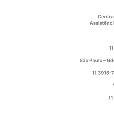
Centra
Assistênci
1
São Paulo – Gd
11 3915-
11