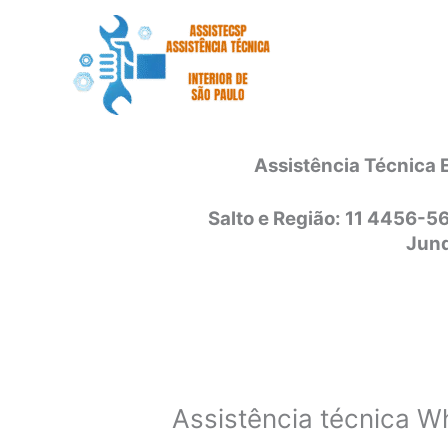
Ir
para
o
conteúdo
Assistência Técnica 
Salto e Região: 11 4456-5
Jund
Assistência técnica Wh