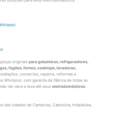
ores soluções para seus eletrodomésticos
Whirlpool
ol
 peças originais
para geladeiras, refrigeradores,
egas, fogões, fornos, cooktops, lavadoras,
nstalações, consertos, reparos, reformas e
Whirlpool, com garantia de fábrica de todas as
 mão-de-obra e leva até seus
eletrodomésticos
ões das cidades de Campinas, Cabreúva, Indaiatuba,