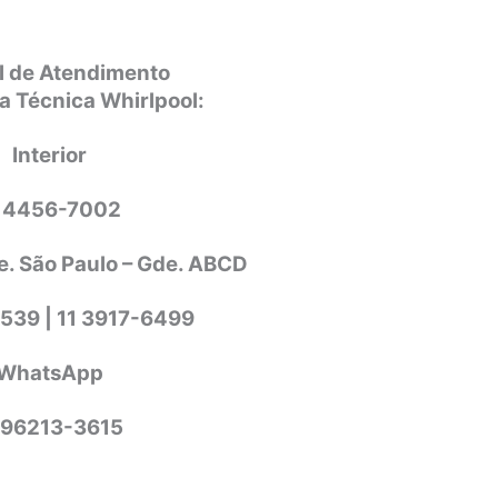
l de Atendimento
a Técnica Whirlpool:
Interior
1 4456-7002
e. São Paulo – Gde. ABCD
7539 | 11 3917-6499
WhatsApp
 96213-3615