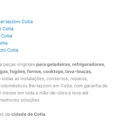
Bertazzoni Cotia
i Cotia
 Cotia
otia
ni Cotia
a peças originais
para geladeiras, refrigeradores,
egas, fogões, fornos, cooktops, lava-louças,
 todas as instalações, consertos, reparos,
odomésticos Bertazzoni em Cotia, com garantia de
e 3 meses em toda a mão-de-obra e leva até
melhores soluções.
ões da
cidade de Cotia
.