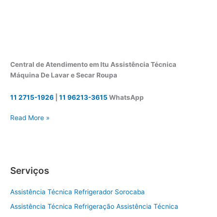
Central de Atendimento em Itu Assistência Técnica
Máquina De Lavar e Secar Roupa
11 2715-1926
|
11 96213-3615
WhatsApp
I
Read More »
t
u
A
s
Serviços
s
i
Assistência Técnica Refrigerador Sorocaba
s
t
Assistência Técnica Refrigeração Assistência Técnica
ê