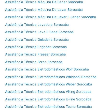
Assistência Técnica Máquina De Secar Sorocaba
n
c
Assistência Técnica Máquina De Lavar Sorocaba
i
Assistência Técnica Máquina De Lavar E Secar Sorocaba
a
Assistência Técnica Lavadora Sorocaba
T
é
Assistência Técnica Lava E Seca Sorocaba
c
Assistência Técnica Geladeira Sorocaba
n
i
Assistência Técnica Frigobar Sorocaba
c
Assistência Técnica Freezer Sorocaba
a
Assistência Técnica Forno Sorocaba
M
á
Assistência Técnica Eletrodomésticos Wolf Sorocaba
q
Assistência Técnica Eletrodomésticos Whirlpool Sorocaba
u
Assistência Técnica Eletrodomésticos Weber Sorocaba
i
n
Assistência Técnica Eletrodomésticos Viking Sorocaba
a
Assistência Técnica Eletrodomésticos U-line Sorocaba
D
e
Assistência Técnica Eletrodomésticos Tecno Sorocaba