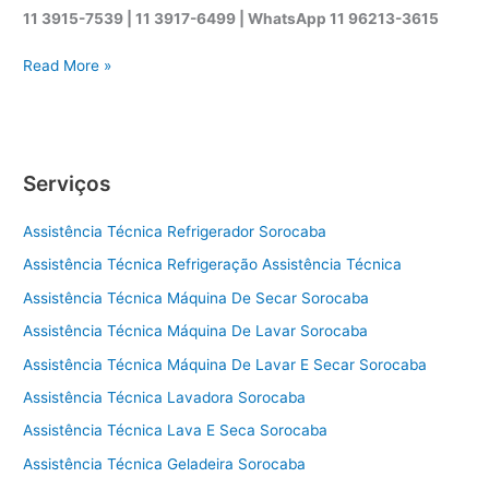
11 3915-7539 | 11 3917-6499 |
WhatsApp
11 96213-3615
A
Read More »
s
s
i
s
Serviços
t
ê
Assistência Técnica Refrigerador Sorocaba
n
c
Assistência Técnica Refrigeração Assistência Técnica
i
Assistência Técnica Máquina De Secar Sorocaba
a
t
Assistência Técnica Máquina De Lavar Sorocaba
é
Assistência Técnica Máquina De Lavar E Secar Sorocaba
c
Assistência Técnica Lavadora Sorocaba
n
i
Assistência Técnica Lava E Seca Sorocaba
c
Assistência Técnica Geladeira Sorocaba
a