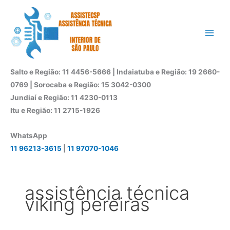
Ir
para
o
conteúdo
Salto e Região: 11 4456-5666 | Indaiatuba e Região: 19 2660-
0769 | Sorocaba e Região: 15 3042-0300
Jundiaí e Região: 11 4230-0113
Itu e Região: 11 2715-1926
WhatsApp
11 96213-3615
|
11 97070-1046
assistência técnica
viking pereiras