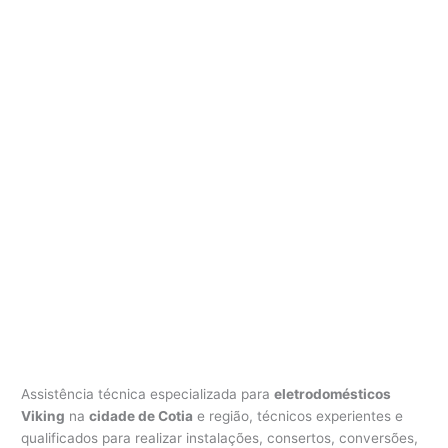
i
k
i
n
g
C
o
t
i
a
Assistência técnica especializada para
eletrodomésticos
Viking
na
cidade de Cotia
e região, técnicos experientes e
qualificados para realizar instalações, consertos, conversões,