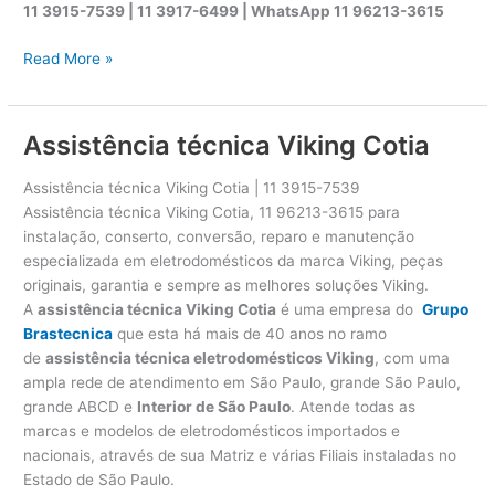
11 3915-7539 | 11 3917-6499 |
WhatsApp
11 96213-3615
A
Read More »
s
s
i
Assistência técnica Viking Cotia
s
t
Assistência técnica Viking Cotia | 11 3915-7539
ê
Assistência técnica Viking Cotia, 11 96213-3615 para
n
instalação, conserto, conversão, reparo e manutenção
c
especializada em eletrodomésticos da marca Viking, peças
i
originais, garantia e sempre as melhores soluções Viking.
a
A
assistência técnica Viking Cotia
é uma empresa do
Grupo
t
Brastecnica
que esta há mais de 40 anos no ramo
é
de
assistência técnica eletrodomésticos Viking
, com uma
c
ampla rede de atendimento em São Paulo, grande São Paulo,
n
grande ABCD e
Interior de São Paulo
. Atende todas as
i
marcas e modelos de eletrodomésticos importados e
c
nacionais, através de sua Matriz e várias Filiais instaladas no
a
Estado de São Paulo.
V