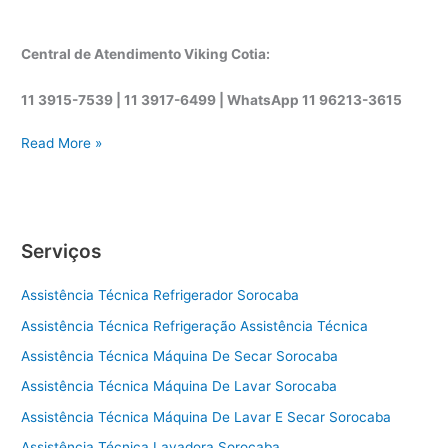
Central de Atendimento Viking Cotia:
11 3915-7539 | 11 3917-6499 |
WhatsApp
11 96213-3615
A
Read More »
s
s
i
s
Serviços
t
ê
Assistência Técnica Refrigerador Sorocaba
n
c
Assistência Técnica Refrigeração Assistência Técnica
i
Assistência Técnica Máquina De Secar Sorocaba
a
t
Assistência Técnica Máquina De Lavar Sorocaba
é
Assistência Técnica Máquina De Lavar E Secar Sorocaba
c
Assistência Técnica Lavadora Sorocaba